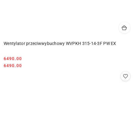
Wentylator przeciwwybuchowy WVPKH 315-14-3F PW EX
6490.00
Cena:
Cena:
6490.00