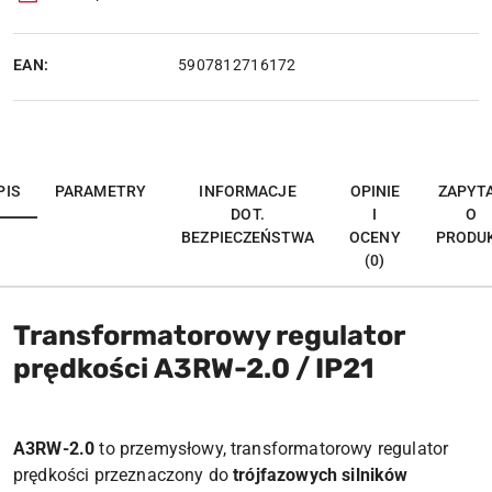
EAN:
5907812716172
PIS
PARAMETRY
INFORMACJE
OPINIE
ZAPYT
DOT.
I
O
BEZPIECZEŃSTWA
OCENY
PRODU
(0)
Transformatorowy regulator
prędkości
A3RW-2.0 / IP21
A3RW-2.0
to przemysłowy, transformatorowy regulator
prędkości przeznaczony do
trójfazowych silników