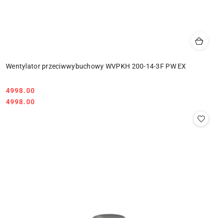
Wentylator przeciwwybuchowy WVPKH 200-14-3F PW EX
4998.00
Cena:
Cena:
4998.00