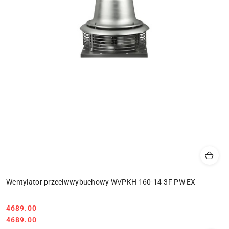
Wentylator przeciwwybuchowy WVPKH 160-14-3F PW EX
4689.00
Cena:
Cena:
4689.00