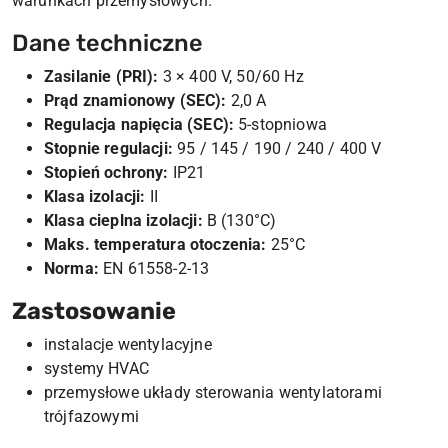
warunkach przemysłowych.
Dane techniczne
Zasilanie (PRI):
3 × 400 V, 50/60 Hz
Prąd znamionowy (SEC):
2,0 A
Regulacja napięcia (SEC):
5-stopniowa
Stopnie regulacji:
95 / 145 / 190 / 240 / 400 V
Stopień ochrony:
IP21
Klasa izolacji:
II
Klasa cieplna izolacji:
B (130°C)
Maks. temperatura otoczenia:
25°C
Norma:
EN 61558-2-13
Zastosowanie
instalacje wentylacyjne
systemy HVAC
przemysłowe układy sterowania wentylatorami
trójfazowymi