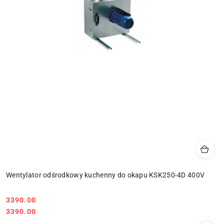
Wentylator odśrodkowy kuchenny do okapu KSK250-4D 400V
3390.00
Cena:
Cena:
3390.00