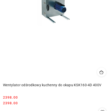
Wentylator odśrodkowy kuchenny do okapu KSK160-4D 400V
2398.00
Cena:
Cena:
2398.00