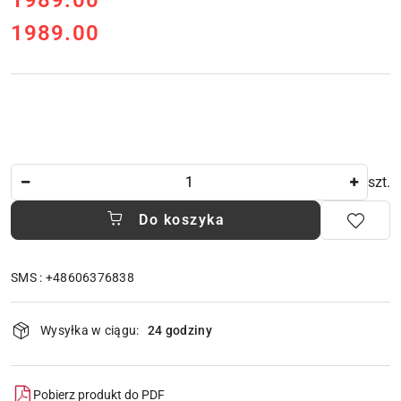
1989.00
1989.00
Cena:
Ilość
szt.
Do koszyka
SMS : +48606376838
Dostępność
Wysyłka w ciągu:
24 godziny
i
dostawa
Pobierz produkt do PDF