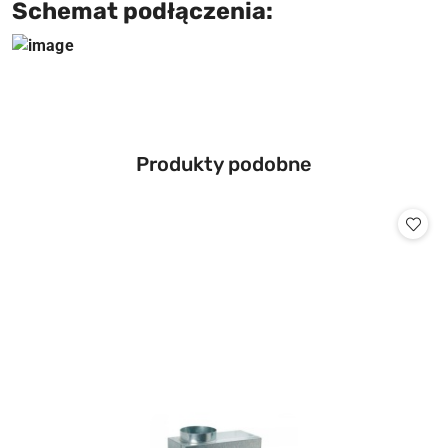
Schemat podłączenia:
Produkty
Produkty podobne
Pomiń karuzelę produktów
o
statusie: