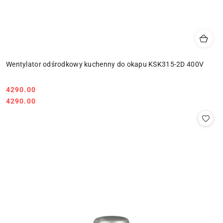
Wentylator odśrodkowy kuchenny do okapu KSK315-2D 400V
4290.00
Cena:
Cena:
4290.00