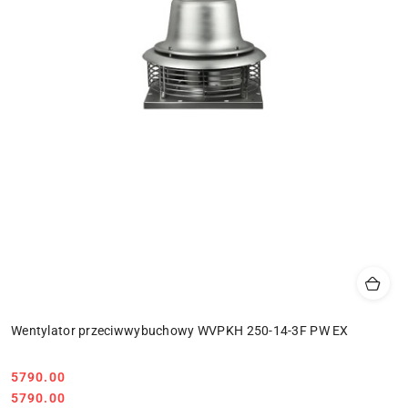
Wentylator przeciwwybuchowy WVPKH 250-14-3F PW EX
5790.00
Cena:
Cena:
5790.00