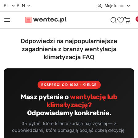
|
PL
PLN
Moje konto
Przejdź do treści głównej
Przejdź do wyszukiwarki
Przejdź do moje konto
Przejdź do menu głównego
Przejdź do stopki
Odpowiedzi na najpopularniejsze
zagadnienia z branży wentylacja
klimatyzacja FAQ
EKSPERCI OD 1992 · KIELCE
Masz pytanie o
wentylację lub
klimatyzację?
Odpowiadamy konkretnie.
35 pytań, które klienci zadają najczęściej — z
odpowiedziami, które pomagają podjąć dobrą decyzję.