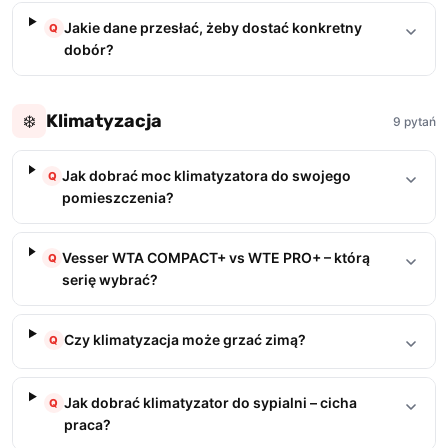
Jakie dane przesłać, żeby dostać konkretny
Q
dobór?
Klimatyzacja
❄️
9 pytań
Jak dobrać moc klimatyzatora do swojego
Q
pomieszczenia?
Vesser WTA COMPACT+ vs WTE PRO+ – którą
Q
serię wybrać?
Czy klimatyzacja może grzać zimą?
Q
Jak dobrać klimatyzator do sypialni – cicha
Q
praca?