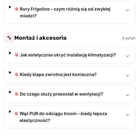
Rury Frigoline – czym różnią się od zwykłej
Q
miedzi?
Montaż i akcesoria
🔧
4 pytań
Jak estetycznie ukryć instalację klimatyzacji?
Q
Kiedy klapa zwrotna jest konieczna?
Q
Do czego służy presostat w wentylacji?
Q
Wąż PUR do odciągu trocin – kiedy lepsza
Q
elastyczność?