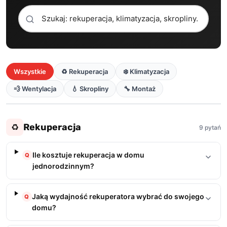
Wszystkie
♻️ Rekuperacja
❄️ Klimatyzacja
💨 Wentylacja
💧 Skropliny
🔧 Montaż
Rekuperacja
♻️
9 pytań
Ile kosztuje rekuperacja w domu
Q
jednorodzinnym?
Jaką wydajność rekuperatora wybrać do swojego
Q
domu?