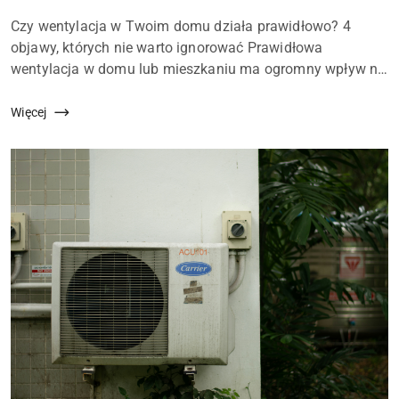
dodania:
Treść
Czy wentylacja w Twoim domu działa prawidłowo? 4
artykułu:
objawy, których nie warto ignorować Prawidłowa
wentylacja w domu lub mieszkaniu ma ogromny wpływ na
komfort życia, zdrowie domowników oraz jakość
powietrza we wnętrzach. Jej podstawowym zadani...
Więcej