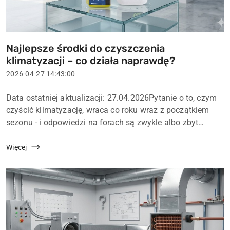
Najlepsze środki do czyszczenia
Tytuł
klimatyzacji – co działa naprawdę?
artykułu:
Data
2026-04-27 14:43:00
dodania:
Treść
Data ostatniej aktualizacji: 27.04.2026Pytanie o to, czym
artykułu:
czyścić klimatyzację, wraca co roku wraz z początkiem
sezonu - i odpowiedzi na forach są zwykle albo zbyt
ogólne, albo całkowicie rozminięte z rzeczywistością
serwisową. Środek do klimatyzac...
Więcej