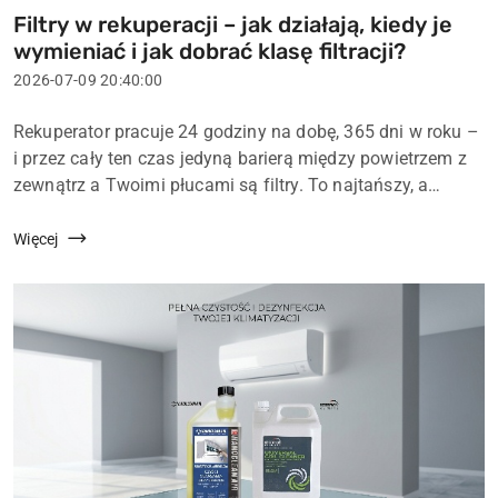
Filtry w rekuperacji – jak działają, kiedy je
Tytuł
wymieniać i jak dobrać klasę filtracji?
artykułu:
Data
2026-07-09 20:40:00
dodania:
Treść
Rekuperator pracuje 24 godziny na dobę, 365 dni w roku –
artykułu:
i przez cały ten czas jedyną barierą między powietrzem z
zewnątrz a Twoimi płucami są filtry. To najtańszy, a
jednocześnie najważniejszy element eksploatacyjny
całego systemu wentylacji mechan...
Więcej