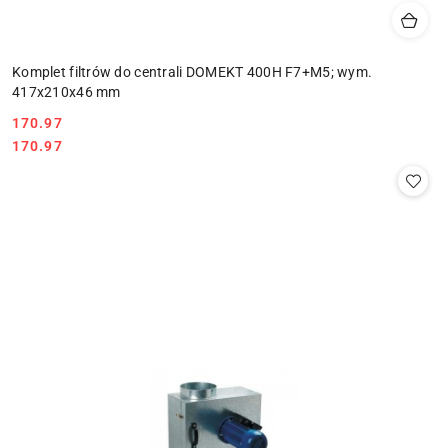
Komplet filtrów do centrali DOMEKT 400H F7+M5; wym.
417x210x46 mm
170.97
Cena:
Cena:
170.97