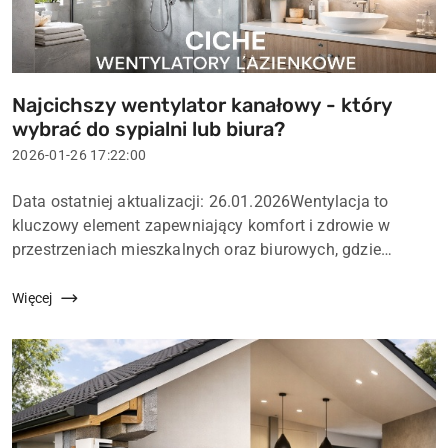
Najcichszy wentylator kanałowy - który
Tytuł
wybrać do sypialni lub biura?
artykułu:
Data
2026-01-26 17:22:00
dodania:
Treść
Data ostatniej aktualizacji: 26.01.2026Wentylacja to
artykułu:
kluczowy element zapewniający komfort i zdrowie w
przestrzeniach mieszkalnych oraz biurowych, gdzie
spędzamy większość swojego czasu. W sypialni, gdzie
koncentracja i regeneracja organizmu są priorytete...
Więcej