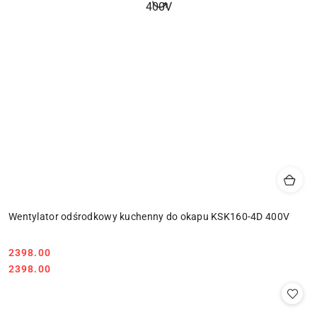
Wentylator odśrodkowy kuchenny do okapu KSK160-4D 400V
2398.00
Cena:
Cena:
2398.00