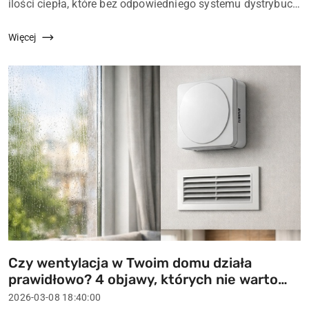
ilości ciepła, które bez odpowiedniego systemu dystrybucji
pozostaje w jednym pomieszczeniu. Wentylator
kominkowy rozwiązuje ten problem, rozprowadza...
Więcej
Czy wentylacja w Twoim domu działa
Tytuł
prawidłowo? 4 objawy, których nie warto
artykułu:
ignorować
Data
2026-03-08 18:40:00