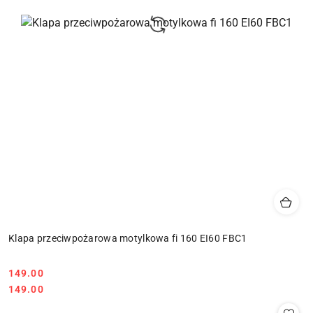
Klapa przeciwpożarowa motylkowa fi 160 EI60 FBC1
149.00
Cena:
Cena:
149.00