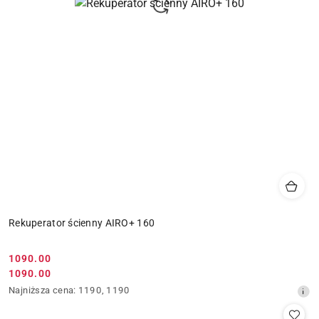
Rekuperator ścienny AIRO+ 160
1090.00
Cena
1090.00
Cena
promocyjna:
Najniższa
Najniższa cena:
1190
,
1190
promocyjna:
cena
z