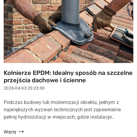
Kołnierze EPDM: Idealny sposób na szczelne
Tytuł
przejścia dachowe i ścienne
artykułu:
Data
2026-04-03 20:23:00
dodania:
Treść
Podczas budowy lub modernizacji obiektu, jednym z
artykułu:
największych wyzwań technicznych jest zapewnienie
pełnej hydroizolacji w miejscach, gdzie instalacje
przechodzą przez przegrody zewnętrzne. Nieszczelne
przejście rury przez dach lub ścianę to najkró...
Więcej