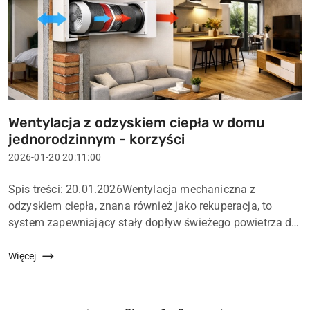
Wentylacja z odzyskiem ciepła w domu
Tytuł
jednorodzinnym - korzyści
artykułu:
Data
2026-01-20 20:11:00
dodania:
Treść
Spis treści: 20.01.2026Wentylacja mechaniczna z
artykułu:
odzyskiem ciepła, znana również jako rekuperacja, to
system zapewniający stały dopływ świeżego powietrza do
domu przy jednoczesnym zachowaniu ciepła
generowanego przez ogrzewanie. W domach jednorodzin...
Więcej