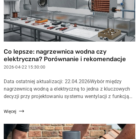
Co lepsze: nagrzewnica wodna czy
Tytuł
elektryczna? Porównanie i rekomendacje
artykułu:
Data
2026-04-22 15:30:00
dodania:
Treść
Data ostatniej aktualizacji: 22.04.2026Wybór między
artykułu:
nagrzewnicą wodną a elektryczną to jedna z kluczowych
decyzji przy projektowaniu systemu wentylacji z funkcją
dogrzewania powietrza. Oba rozwiązania mają swoje
zastosowania, a właściwy wybó...
Więcej