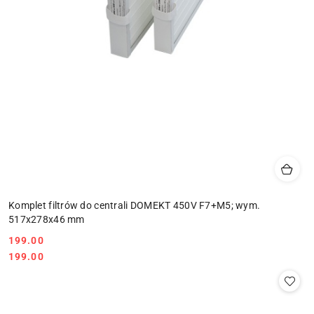
Komplet filtrów do centrali DOMEKT 450V F7+M5; wym.
517x278x46 mm
199.00
Cena:
Cena:
199.00