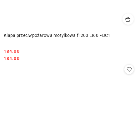
Klapa przeciwpożarowa motylkowa fi 200 EI60 FBC1
184.00
Cena:
Cena:
184.00