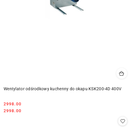
Wentylator odśrodkowy kuchenny do okapu KSK200-4D 400V
2998.00
Cena:
Cena:
2998.00