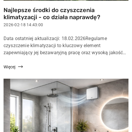
Najlepsze środki do czyszczenia
Tytuł
klimatyzacji - co działa naprawdę?
artykułu:
Data
2026-02-18 14:43:00
dodania:
Treść
Data ostatniej aktualizacji: 18.02.2026Regularne
artykułu:
czyszczenie klimatyzacji to kluczowy element
zapewniający jej bezawaryjną pracę oraz wysoką jakość
powietrza w pomieszczeniach mieszkalnych i
komercyjnych. System klimatyzacji stanowi środowisko, w
Więcej
kt&oacut...