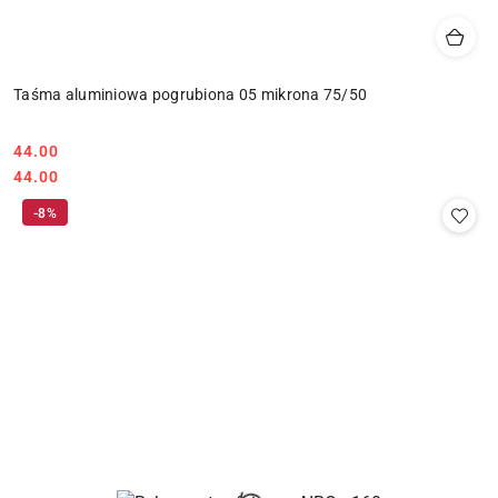
Taśma aluminiowa pogrubiona 05 mikrona 75/50
44.00
Cena:
Cena:
44.00
-8%