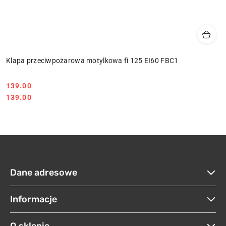
Klapa przeciwpożarowa motylkowa fi 125 EI60 FBC1
139.00
Cena:
Cena:
139.00
Dane adresowe
Informacje