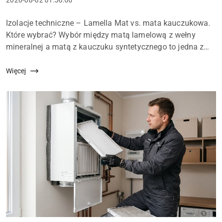
Data
2026-08-02 01:56:00
dodania:
Treść
Izolacje techniczne – Lamella Mat vs. mata kauczukowa.
artykułu:
Które wybrać? Wybór między matą lamelową z wełny
mineralnej a matą z kauczuku syntetycznego to jedna z
najczęstszych decyzji projektowych i wykonawczych w
instalacjach HVAC. Oba m...
Więcej