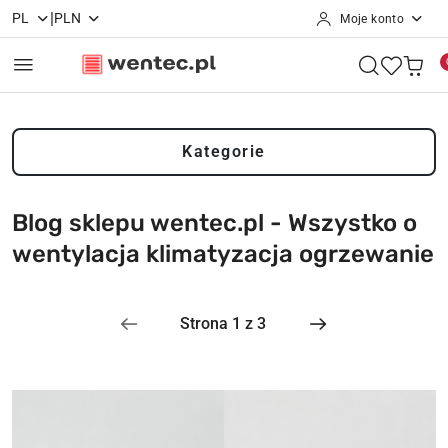
|
PL
PLN
Moje konto
Przejdź do treści głównej
Przejdź do wyszukiwarki
Przejdź do moje konto
Przejdź do menu głównego
Przejdź do stopki
Kategorie
Blog sklepu wentec.pl - Wszystko o
wentylacja klimatyzacja ogrzewanie