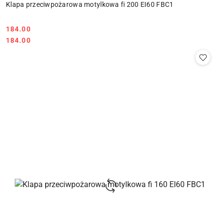
Klapa przeciwpożarowa motylkowa fi 200 EI60 FBC1
Cena:
184.00
Cena:
184.00