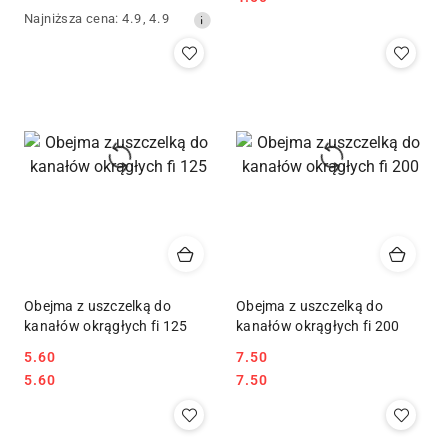
Cena
promocyjna:
Najniższa
Najniższa cena:
4.9
,
4.9
promocyjna:
cena
z
30
dni
przed
obniżką
Obejma z uszczelką do
Obejma z uszczelką do
kanałów okrągłych fi 125
kanałów okrągłych fi 200
5.60
7.50
Cena:
Cena:
Cena:
Cena:
5.60
7.50