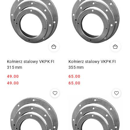
Kołnierz stalowy VKPK FI
Kołnierz stalowy VKPK FI
315 mm
355 mm
49.00
65.00
Cena:
Cena:
Cena:
Cena:
49.00
65.00