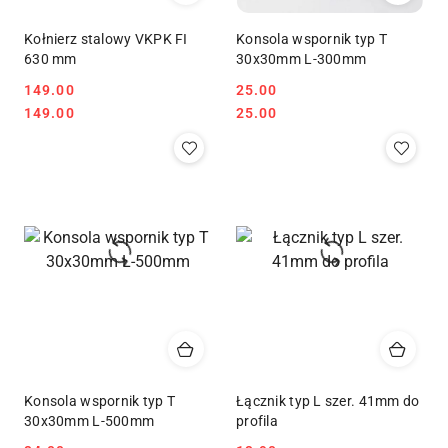
Kołnierz stalowy VKPK FI
Konsola wspornik typ T
630 mm
30x30mm L-300mm
149.00
25.00
Cena:
Cena:
Cena:
Cena:
149.00
25.00
Konsola wspornik typ T
Łącznik typ L szer. 41mm do
30x30mm L-500mm
profila