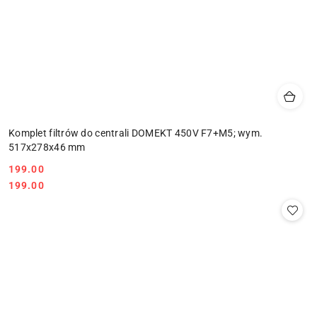
Komplet filtrów do centrali DOMEKT 450V F7+M5; wym.
517x278x46 mm
Cena:
199.00
Cena:
199.00