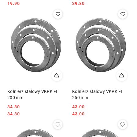
Cena:
Cena:
Cena:
Cena:
19.90
29.80
Kołnierz stalowy VKPK FI
Kołnierz stalowy VKPK FI
200 mm
250 mm
34.80
43.00
Cena:
Cena:
Cena:
Cena:
34.80
43.00