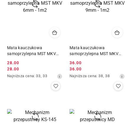
Mata kauczukowa
Mata kauczukowa
samoprzylepna MST MKV
samoprzylepna MST MKV
6mm - 1m2
9mm - 1m2
28.00
36.00
Cena
Cena
28.00
36.00
Cena
Cena
promocyjna:
promocyjna:
Najniższa
Najniższa
Najniższa cena:
33
,
33
Najniższa cena:
38
,
38
promocyjna:
promocyjna:
cena
cena
z
z
30
30
dni
dni
przed
przed
obniżką
obniżką