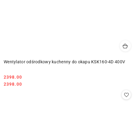
Wentylator odśrodkowy kuchenny do okapu KSK160-4D 400V
Cena:
2398.00
Cena:
2398.00