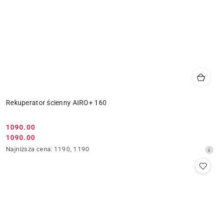
Rekuperator ścienny AIRO+ 160
Cena
1090.00
Cena
1090.00
promocyjna:
promocyjna:
Najniższa
Najniższa cena:
1190
,
1190
cena
z
30
dni
przed
obniżką