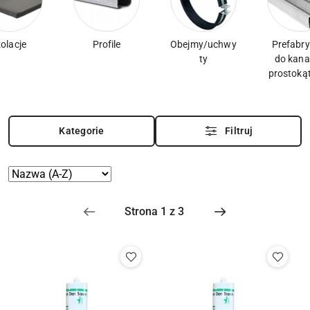
zolacje
Profile
Obejmy/uchwy
Prefabry
ty
do kan
prostoką
Kategorie
Filtruj
Zastosowano
Sortuj
według
sortowanie:
Nazwa
(A-
Z).