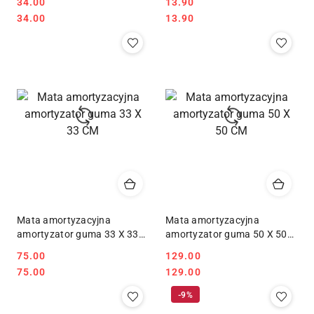
34.00
13.90
Cena:
Cena:
Cena:
Cena:
34.00
13.90
Mata amortyzacyjna
Mata amortyzacyjna
amortyzator guma 33 X 33
amortyzator guma 50 X 50
CM
CM
75.00
129.00
Cena:
Cena:
Cena:
Cena:
75.00
129.00
-9%