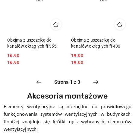
Obejma z uszczelką do
Obejma z uszczelką do
kanałów okrągłych fi 355
kanałów okrągłych fi 400
16.90
19.00
Cena:
Cena:
Cena:
Cena:
16.90
19.00
Akcesoria montażowe
Elementy wentylacyjne są niezbędne do prawidłowego
funkcjonowania systemów wentylacyjnych w budynkach.
Poniżej znajduje się krótki opis wybranych elementów
wentylacyjnych: