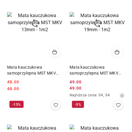
Mata kauczukowa
Mata kauczukowa
samoprzylepna MST MKV
samoprzylepna MST MKV
13mm - 1m2
19mm - 1m2
48.00
49.00
Cena
Cena:
Cena:
49.00
48.00
Cena
promocyjna:
Najniższa
Najniższa cena:
54
,
54
promocyjna:
cena
-15%
-5%
z
30
dni
przed
obniżką