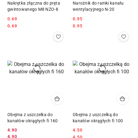
Nakrętka złączna do pręta
Narożnik do ramki kanału
gwintowanego M8 NZO-8
wentylacyjnego N-20
0.69
0.95
Cena:
Cena:
Cena:
Cena:
0.69
0.95
Obejma z uszczelka do
Obejma z uszczelką do
kanałów okrągłych fi 160
kanałów okrągłych fi 100
4.90
4.50
Cena
Cena:
4.90
Cena:
4.50