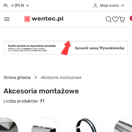
|
PL
PLN
Moje konto
Przejdź do treści głównej
Przejdź do wyszukiwarki
Przejdź do moje konto
Przejdź do menu głównego
Przejdź do stopki
Strona główna
Akcesoria montażowe
Akcesoria montażowe
Liczba produktów:
77