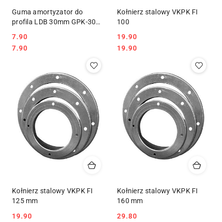
Guma amortyzator do
Kołnierz stalowy VKPK FI
profila LDB 30mm GPK-30
100
1mb
7.90
19.90
Cena:
Cena:
Cena:
Cena:
7.90
19.90
Kołnierz stalowy VKPK FI
Kołnierz stalowy VKPK FI
125 mm
160 mm
19.90
29.80