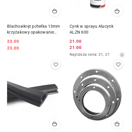
Blachowkręt pchełka 13mm
Cynk w sprayu Alucynk
krzyżakowy opakowanie
ALZN 600
250szt.
23.00
21.00
Cena
Cena:
Cena:
21.00
23.00
Cena
promocyjna:
Najniższa
Najniższa cena:
21
,
21
promocyjna:
cena
z
30
dni
przed
obniżką