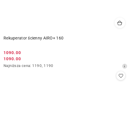
Rekuperator ścienny AIRO+ 160
Cena
1090.00
Cena
1090.00
promocyjna:
promocyjna:
Najniższa
Najniższa cena:
1190
,
1190
cena
z
30
dni
przed
obniżką