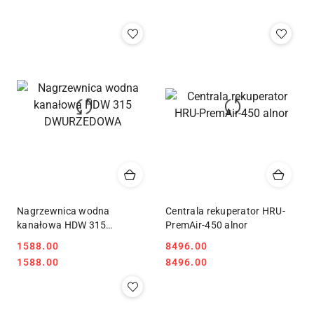
Najpopularniejsze.
Nagrzewnica wodna
Centrala rekuperator HRU-
kanałowa HDW 315
PremAir-450 alnor
DWURZEDOWA
1588.00
8496.00
Cena:
Cena:
Cena:
Cena:
1588.00
8496.00