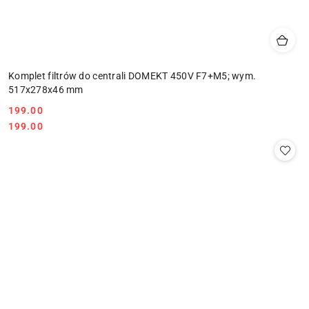
Komplet filtrów do centrali DOMEKT 450V F7+M5; wym.
517x278x46 mm
Cena:
199.00
Cena:
199.00