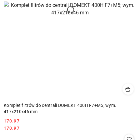
Komplet filtrów do centrali DOMEKT 400H F7+M5; wym.
417x210x46 mm
Cena:
170.97
Cena:
170.97