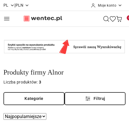
|
PL
PLN
Moje konto
Przejdź do treści głównej
Przejdź do wyszukiwarki
Przejdź do moje konto
Przejdź do menu głównego
Przejdź do stopki
Produkty firmy Alnor
Liczba produktów:
3
Kategorie
Filtruj
Zastosowano
Sortuj
według
sortowanie: