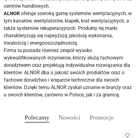
centrów handlowych.
ALNOR
oferuje szeroką gamę systemów wentylacyjnych, w
tym kanałów, wentylatorów, klapek, krat wentylacyjnych, a
także systemów rekuperacyjnych. Produkty tej marki
charakteryzują się najwyższą jakością wykonania,
trwałością i energooszczędnością.
Firma ta posiada również zespół wysoko
wykwalifikowanych inżynierów, którzy służą fachowym
doradztwem oraz projektują indywidualne rozwiązania dla
klientów. ALNOR dba o jakość swoich produktów oraz o
fachowe doradztwo i wsparcie techniczne dla swoich
klientów. Dzięki temu ALNOR zyskał uznanie w branży oraz
u swoich klientów, zarówno w Polsce, jak i za granicą.
Produkty
Produkty
Produkty
Polecamy
Nowości
Promocje
Pomiń karuzelę produktów
o
o
o
statusie:
statusie:
statusie: