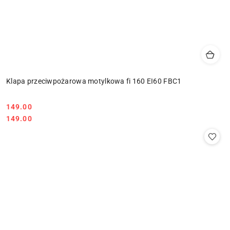
Klapa przeciwpożarowa motylkowa fi 160 EI60 FBC1
Cena:
149.00
Cena:
149.00