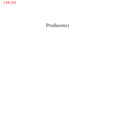
Cena:
139.00
Producenci
Pomiń karuzelę producentów