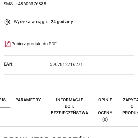
SMS : +48606376838
Dostępność
Wysyłka w ciągu:
24 godziny
i
dostawa
Pobierz produkt do PDF
EAN:
5907812716271
PIS
PARAMETRY
INFORMACJE
OPINIE
ZAPYT
DOT.
I
O
BEZPIECZEŃSTWA
OCENY
PRODU
(0)