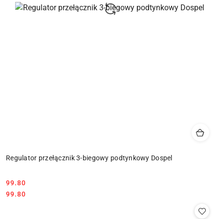
Regulator przełącznik 3-biegowy podtynkowy Dospel
99.80
Cena:
Cena:
99.80