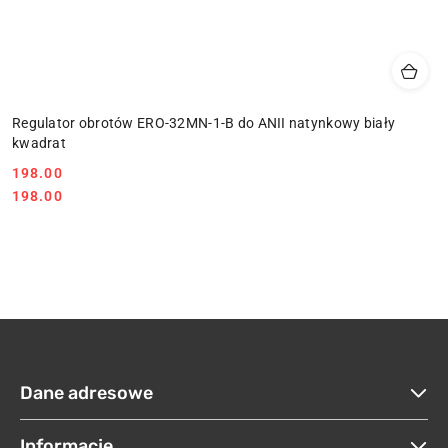
Regulator obrotów ERO-32MN-1-B do ANII natynkowy biały
kwadrat
198.00
Cena:
Cena:
198.00
Dane adresowe
Informacje