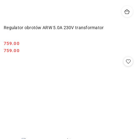
Regulator obrotów ARW 5.0A 230V transformator
759.00
Cena:
Cena:
759.00