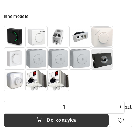
Wariant
Inne modele:
Ilość
szt.
Do koszyka