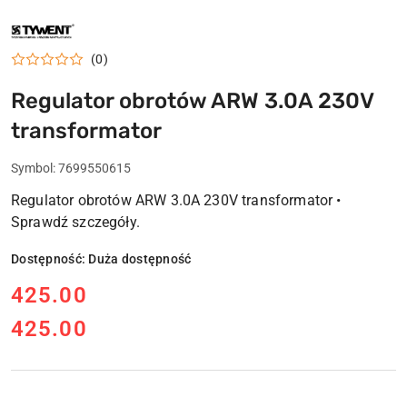
NAZWA
PRODUCENTA:
TYWENT
(0)
Regulator obrotów ARW 3.0A 230V
transformator
Symbol:
7699550615
Regulator obrotów ARW 3.0A 230V transformator •
Sprawdź szczegóły.
Dostępność:
Duża dostępność
cena:
425.00
425.00
Cena: