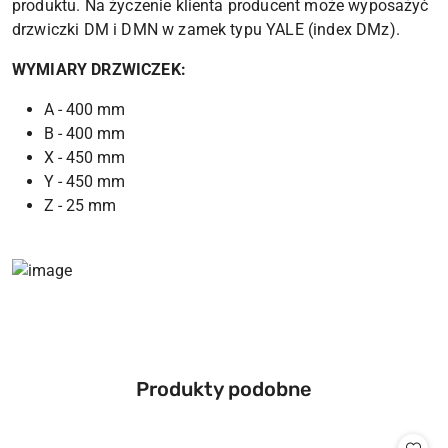
produktu. Na życzenie klienta producent może wyposażyć
drzwiczki DM i DMN w zamek typu YALE (index DMz).
WYMIARY DRZWICZEK:
A - 400 mm
B - 400 mm
X - 450 mm
Y - 450 mm
Z - 25 mm
Produkty
Produkty podobne
Pomiń karuzelę produktów
o
statusie: