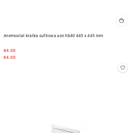
Anemostat kratka sufitowa asn hb40 445 x 445 mm
84.00
Cena:
Cena:
84.00