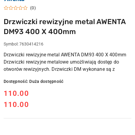
POLSKI
PRODUCENT
(0)
WENTYLATORY
WENTYLACJA
Drzwiczki rewizyjne metal AWENTA
DM93 400 X 400mm
Symbol:
7630414216
Drzwiczki rewizyjne metal AWENTA DM93 400 X 400mm
Drzwiczki rewizyjne metalowe umożliwiają dostęp do
otworów rewizyjnych. Drzwiczki DM wykonane są z
Dostępność:
Duża dostępność
cena:
110.00
110.00
Cena: