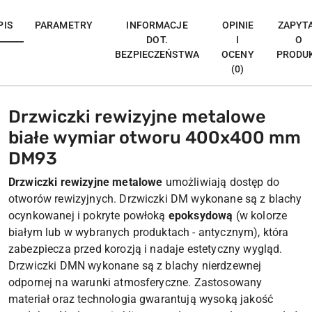
PIS
PARAMETRY
INFORMACJE
OPINIE
ZAPYT
DOT.
I
O
BEZPIECZEŃSTWA
OCENY
PRODU
(0)
Drzwiczki rewizyjne metalowe
białe wymiar otworu 400x400 mm
DM93
Drzwiczki rewizyjne metalowe
umożliwiają dostęp do
otworów rewizyjnych. Drzwiczki DM wykonane są z blachy
ocynkowanej i pokryte powłoką
epoksydową
(w kolorze
białym lub w wybranych produktach - antycznym), która
zabezpiecza przed korozją i nadaje estetyczny wygląd.
Drzwiczki DMN wykonane są z blachy nierdzewnej
odpornej na warunki atmosferyczne. Zastosowany
materiał oraz technologia gwarantują wysoką jakość