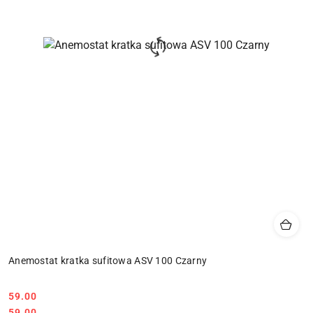
Anemostat kratka sufitowa ASV 100 Czarny
59.00
Cena:
Cena:
59.00