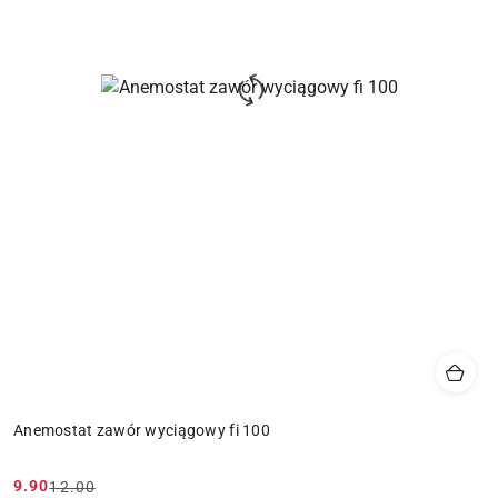
Anemostat zawór wyciągowy fi 100
9.90
12.00
Cena
Cena