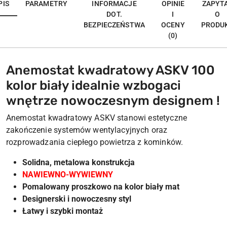
PIS
PARAMETRY
INFORMACJE
OPINIE
ZAPYT
DOT.
I
O
BEZPIECZEŃSTWA
OCENY
PRODU
(0)
Anemostat kwadratowy ASKV 100
kolor biały idealnie wzbogaci
wnętrze nowoczesnym designem !
Anemostat kwadratowy ASKV stanowi estetyczne
zakończenie systemów wentylacyjnych oraz
rozprowadzania ciepłego powietrza z kominków.
Solidna, metalowa konstrukcja
NAWIEWNO-WYWIEWNY
Pomalowany proszkowo na kolor biały mat
Designerski i nowoczesny styl
Łatwy i szybki montaż