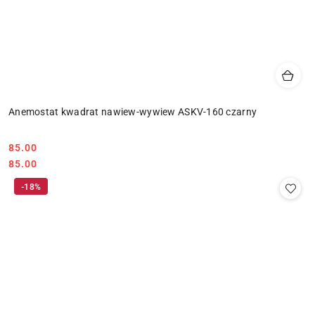
Anemostat kwadrat nawiew-wywiew ASKV-160 czarny
85.00
Cena:
Cena:
85.00
-18%