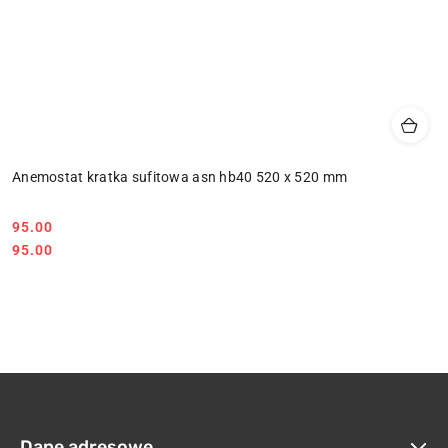
Anemostat kratka sufitowa asn hb40 520 x 520 mm
95.00
Cena:
Cena:
95.00
Dane adresowe