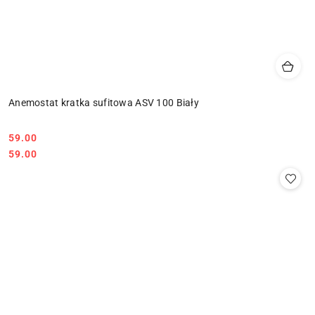
Anemostat kratka sufitowa ASV 100 Biały
59.00
Cena:
Cena:
59.00