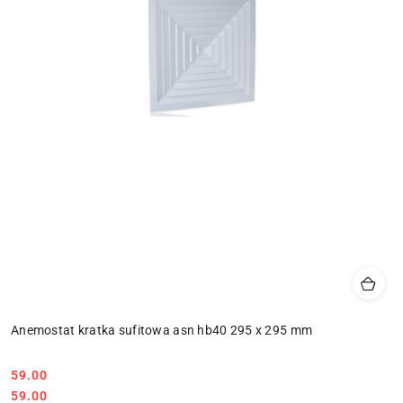
Anemostat kratka sufitowa asn hb40 295 x 295 mm
59.00
Cena:
Cena:
59.00