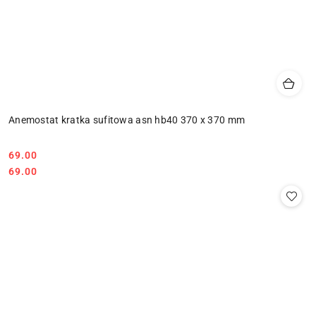
Anemostat kratka sufitowa asn hb40 370 x 370 mm
69.00
Cena:
Cena:
69.00