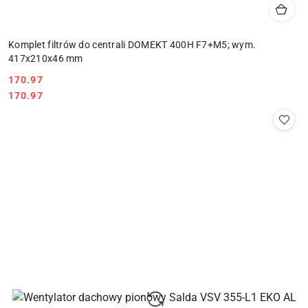
Komplet filtrów do centrali DOMEKT 400H F7+M5; wym.
417x210x46 mm
170.97
Cena:
Cena:
170.97