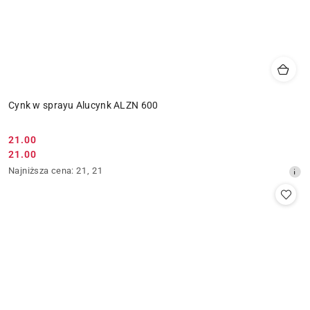
Cynk w sprayu Alucynk ALZN 600
21.00
Cena
21.00
Cena
promocyjna:
Najniższa
Najniższa cena:
21
,
21
promocyjna:
cena
z
30
dni
przed
obniżką