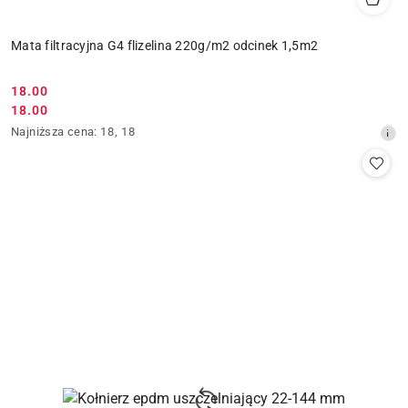
Mata filtracyjna G4 flizelina 220g/m2 odcinek 1,5m2
18.00
Cena
18.00
Cena
promocyjna:
Najniższa
Najniższa cena:
18
,
18
promocyjna:
cena
z
30
dni
przed
obniżką