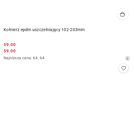
Kołnierz epdm uszczelniający 102-203mm
59.00
Cena
59.00
Cena
promocyjna:
Najniższa
Najniższa cena:
64
,
64
promocyjna:
cena
z
30
dni
przed
obniżką