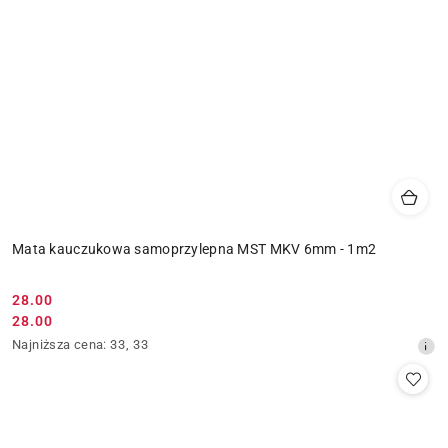
Mata kauczukowa samoprzylepna MST MKV 6mm - 1m2
28.00
Cena
28.00
Cena
promocyjna:
Najniższa
Najniższa cena:
33
,
33
promocyjna:
cena
z
30
dni
przed