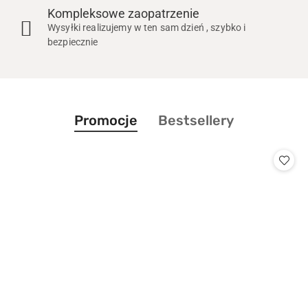
Kompleksowe zaopatrzenie
Wysyłki realizujemy w ten sam dzień , szybko i
bezpiecznie
Produkty
Produkty
Promocje
Bestsellery
Pomiń karuzelę produktów
o
o
statusie:
statusie: