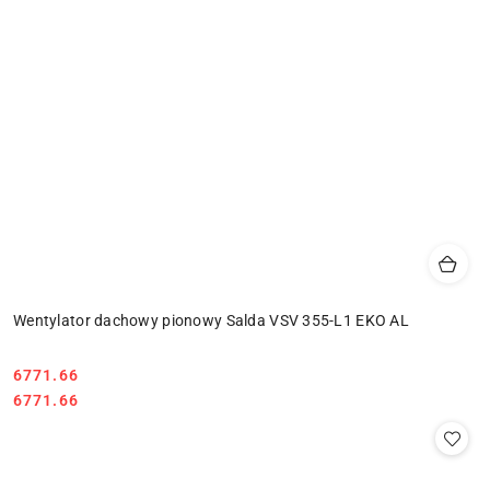
Wentylator dachowy pionowy Salda VSV 355-L1 EKO AL
6771.66
Cena:
Cena:
6771.66