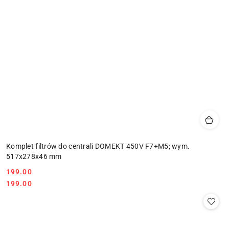
Komplet filtrów do centrali DOMEKT 450V F7+M5; wym.
517x278x46 mm
199.00
Cena:
Cena:
199.00