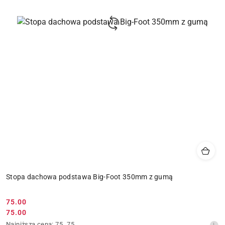
Stopa dachowa podstawa Big-Foot 350mm z gumą
75.00
Cena
75.00
Cena
promocyjna:
Najniższa
Najniższa cena:
75
,
75