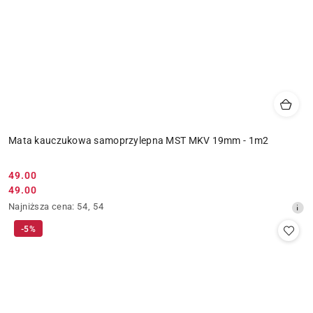
Mata kauczukowa samoprzylepna MST MKV 19mm - 1m2
49.00
Cena
49.00
Cena
promocyjna:
Najniższa
Najniższa cena:
54
,
54
promocyjna:
cena
-5%
z
30
dni
przed
obniżką