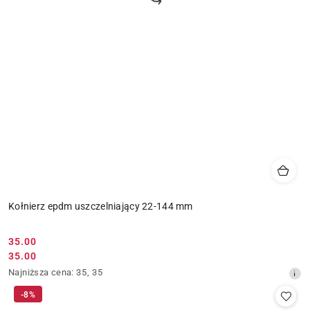
Kołnierz epdm uszczelniający 22-144 mm
35.00
Cena
35.00
Cena
promocyjna:
Najniższa
Najniższa cena:
35
,
35
promocyjna:
cena
-8%
z
30