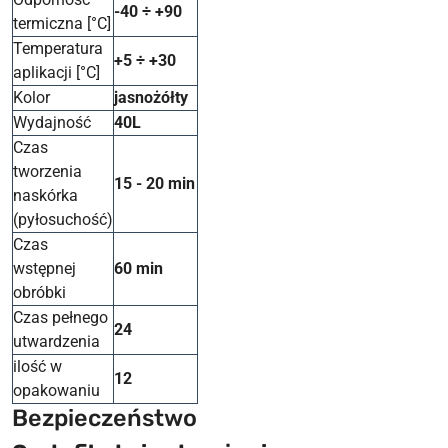
-40 ÷ +90
termiczna [°C]
Temperatura
+5 ÷ +30
aplikacji [°C]
Kolor
jasnożółty
Wydajność
40L
Czas
tworzenia
15 - 20 min
naskórka
(pyłosuchość)
Czas
wstępnej
60 min
obróbki
Czas pełnego
24
utwardzenia
ilość w
12
opakowaniu
Bezpieczeństwo