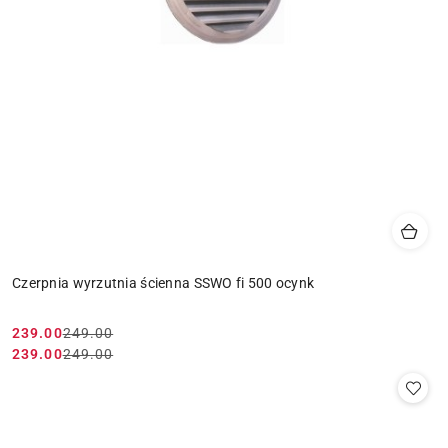
Czerpnia wyrzutnia ścienna SSWO fi 500 ocynk
239.00
249.00
Cena
Cena
239.00
249.00
Cena
Cena
promocyjna:
przed
promocyjna:
przed
promocją:
promocją: