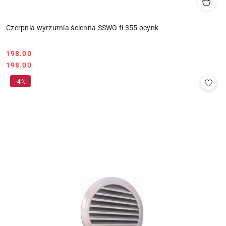
Czerpnia wyrzutnia ścienna SSWO fi 355 ocynk
198.00
Cena:
Cena:
198.00
-4%