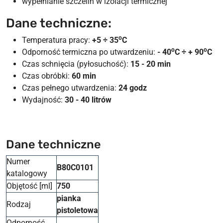
wypełnianie szczelin w izolacji termicznej
Dane techniczne:
o
Temperatura pracy:
+5 ÷ 35
C
o
o
Odporność termiczna po utwardzeniu:
- 40
C ÷ + 90
C
Czas schnięcia (pyłosuchość):
15 - 20 min
Czas obróbki:
60 min
Czas pełnego utwardzenia:
24 godz
Wydajność:
30 - 40 litrów
Dane techniczne
Numer
B80C0101
katalogowy
Objętość [ml]
750
pianka
Rodzaj
pistoletowa
Odporność