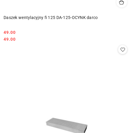
Daszek wentylacyjny fi 125 DA-125-OCYNK darco
49.00
Cena:
Cena:
49.00