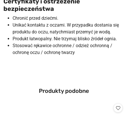
Certyfikaty i ostrzeżenie
bezpieczeństwa
Chronić przed dziećmi.
Unikać kontaktu z oczami. W przypadku dostania się
produktu do oczu, natychmiast przemyć je wodą.
Produkt łatwopalny. Nie trzymaj blisko źródeł ognia.
Stosować rękawice ochronne / odzież ochronną /
ochronę oczu / ochronę twarzy
Produkty
Produkty podobne
Pomiń karuzelę produktów
o
statusie: