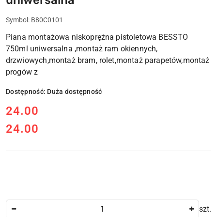
Symbol:
B80C0101
Piana montażowa niskoprężna pistoletowa BESSTO
750ml uniwersalna ,montaż ram okiennych,
drzwiowych,montaż bram, rolet,montaż parapetów,montaż
progów z
Dostępność:
Duża dostępność
cena:
24.00
24.00
Cena:
Ilość
szt.