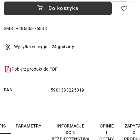
Do koszyka
SMS : +48606376838
Dostępność
Wysyłka w ciągu:
24 godziny
i
dostawa
Pobierz produkt do PDF
EAN:
5901383225019
PIS
PARAMETRY
INFORMACJE
OPINIE
ZAPYT
DOT.
I
O
BEZPIECZEŃSTWA
OCENY
PRODU