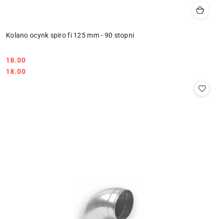
Kolano ocynk spiro fi 125 mm - 90 stopni
18.00
Cena:
Cena:
18.00