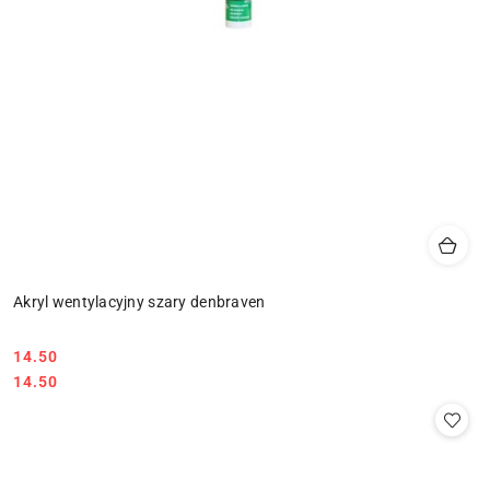
Akryl wentylacyjny szary denbraven
14.50
Cena:
Cena:
14.50