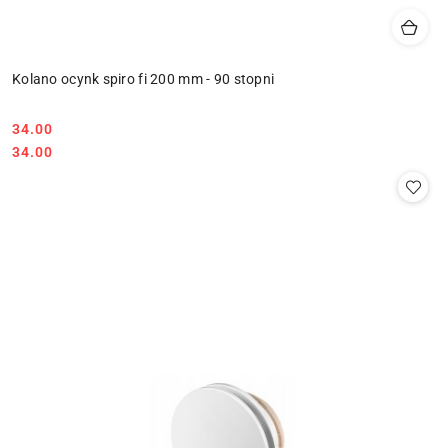
Kolano ocynk spiro fi 200 mm - 90 stopni
34.00
Cena:
Cena:
34.00