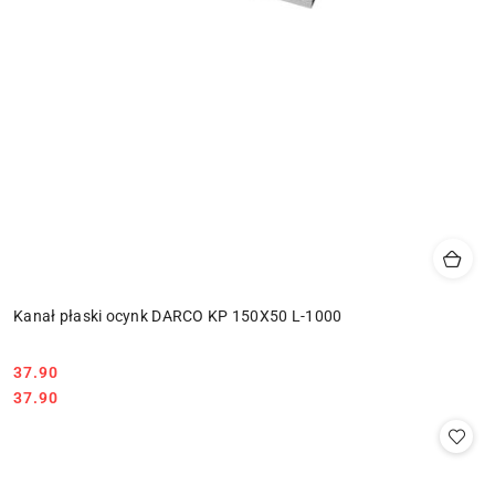
Kanał płaski ocynk DARCO KP 150X50 L-1000
37.90
Cena:
Cena:
37.90