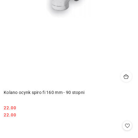
Kolano ocynk spiro fi 160 mm - 90 stopni
22.00
Cena:
Cena:
22.00