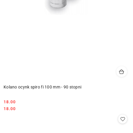
Kolano ocynk spiro fi 100 mm - 90 stopni
18.00
Cena:
Cena:
18.00