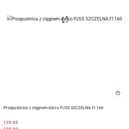
Przepustnica z cięgnem darco PJSS SZCZELNA FI 160
125.00
Cena:
Cena:
125.00