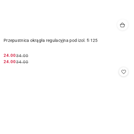
Przepustnica okrągła regulacyjna pod izol. fi 125
24.00
34.00
Cena
Cena
24.00
34.00
Cena
Cena
promocyjna:
przed
promocyjna:
przed
promocją:
promocją: