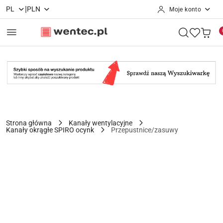
|
PL
PLN
Moje konto
Przejdź do treści głównej
Przejdź do wyszukiwarki
Przejdź do moje konto
Przejdź do menu głównego
Przejdź do opisu produktu
Przejdź do stopki
Strona główna
Kanały wentylacyjne
Kanały okrągłe SPIRO ocynk
Przepustnice/zasuwy