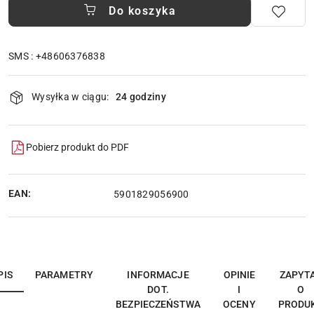
Do koszyka
SMS : +48606376838
Dostępność
Wysyłka w ciągu:
24 godziny
i
dostawa
Pobierz produkt do PDF
EAN:
5901829056900
PIS
PARAMETRY
INFORMACJE
OPINIE
ZAPYT
DOT.
I
O
BEZPIECZEŃSTWA
OCENY
PRODU