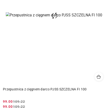
Przepustnica z cięgnem darco PJSS SZCZELNA FI 100
99.00
109.22
Cena
Cena
99.00
109.22