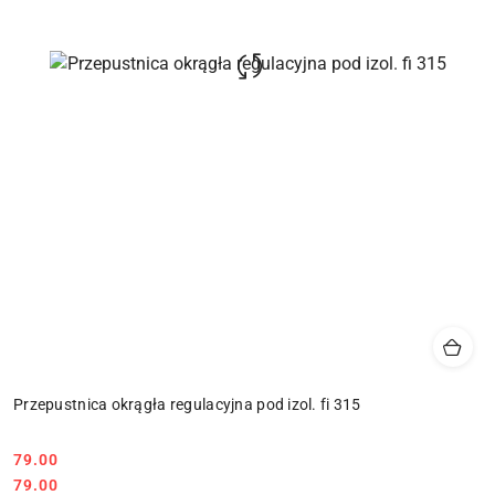
Przepustnica okrągła regulacyjna pod izol. fi 315
79.00
Cena:
Cena:
79.00