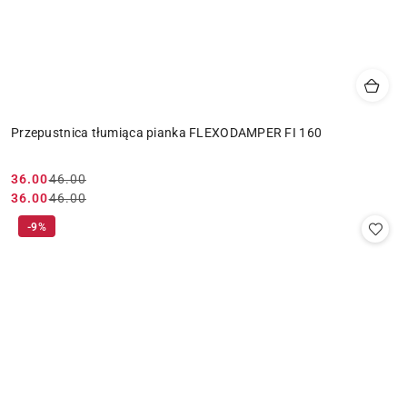
Przepustnica tłumiąca pianka FLEXODAMPER FI 160
36.00
46.00
Cena
Cena
36.00
46.00
Cena
Cena
promocyjna:
przed
promocyjna:
przed
-9%
promocją:
promocją: