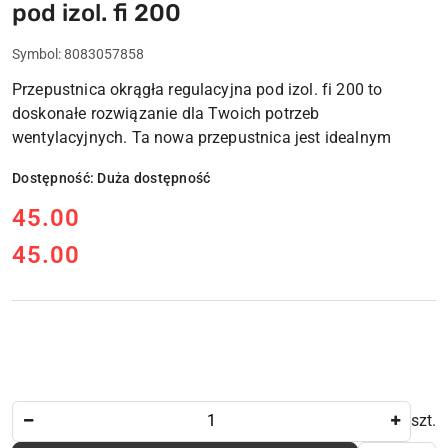
pod izol. fi 200
Symbol:
8083057858
Przepustnica okrągła regulacyjna pod izol. fi 200 to
doskonałe rozwiązanie dla Twoich potrzeb
wentylacyjnych. Ta nowa przepustnica jest idealnym
Dostępność:
Duża dostępność
cena:
45.00
45.00
Cena:
Ilość
szt.