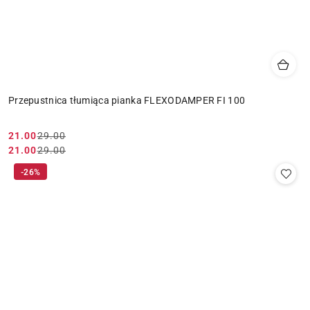
Przepustnica tłumiąca pianka FLEXODAMPER FI 100
21.00
29.00
Cena
Cena
21.00
29.00
Cena
Cena
promocyjna:
przed
promocyjna:
przed
-26%
promocją:
promocją: