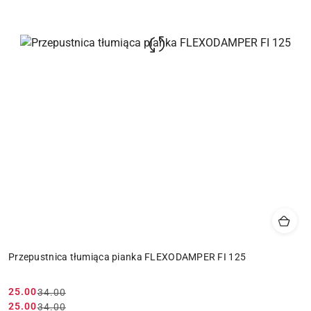
Przepustnica tłumiąca pianka FLEXODAMPER FI 125
25.00
34.00
Cena
Cena
25.00
34.00