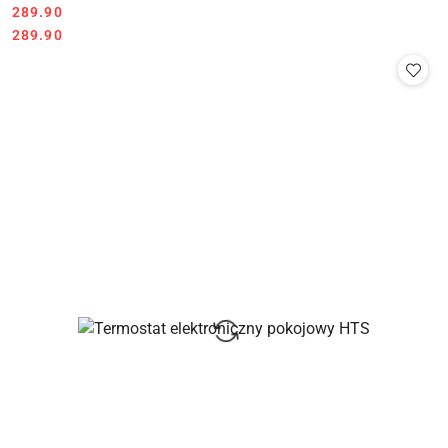
289.90
Cena:
Cena:
289.90