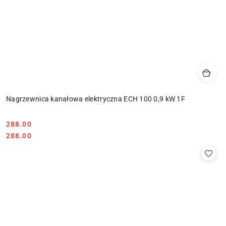
Nagrzewnica kanałowa elektryczna ECH 100 0,9 kW 1F
288.00
Cena:
Cena:
288.00