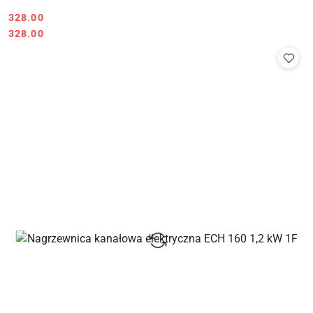
328.00
Cena:
Cena:
328.00