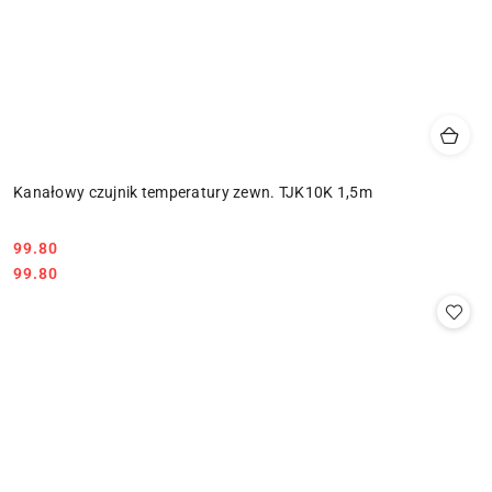
Kanałowy czujnik temperatury zewn. TJK10K 1,5m
99.80
Cena:
Cena:
99.80