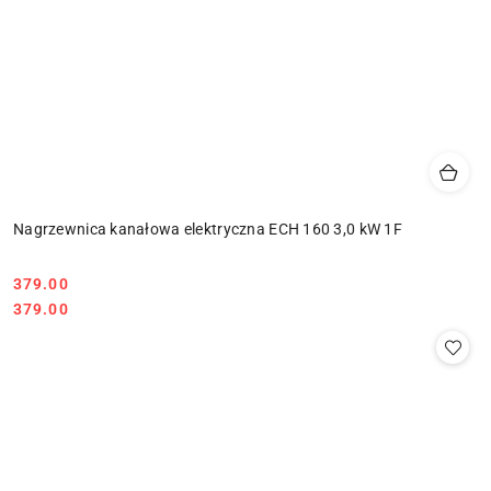
Nagrzewnica kanałowa elektryczna ECH 160 3,0 kW 1F
379.00
Cena:
Cena:
379.00