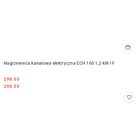
Nagrzewnica kanałowa elektryczna ECH 160 1,2 kW 1F
298.00
Cena:
Cena:
298.00