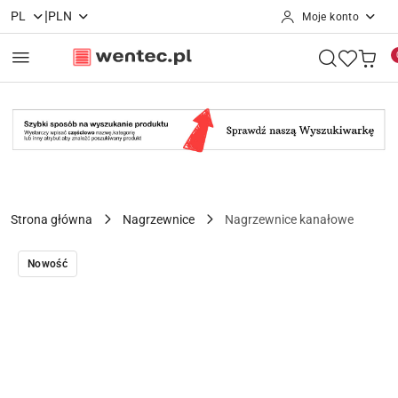
|
PL
PLN
Moje konto
Przejdź do treści głównej
Przejdź do wyszukiwarki
Przejdź do moje konto
Przejdź do menu głównego
Przejdź do opisu produktu
Przejdź do stopki
Strona główna
Nagrzewnice
Nagrzewnice kanałowe
Nowość