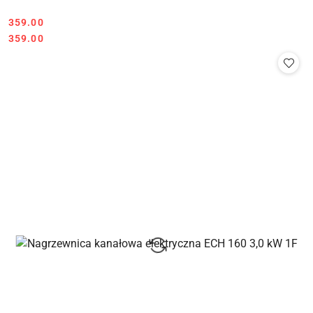
359.00
Cena:
Cena:
359.00