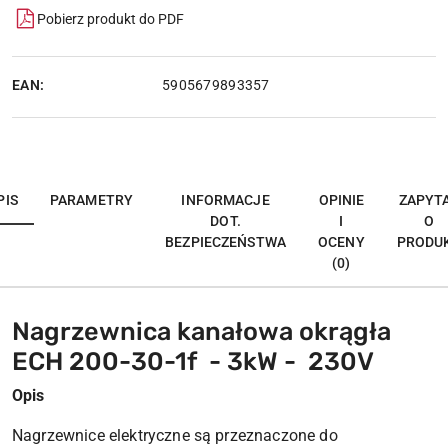
Pobierz produkt do PDF
EAN:
5905679893357
PIS
PARAMETRY
INFORMACJE
OPINIE
ZAPYT
DOT.
I
O
BEZPIECZEŃSTWA
OCENY
PRODU
(0)
Nagrzewnica kanałowa okrągła
ECH 200-30-1f - 3kW - 230V
Opis
Nagrzewnice elektryczne są przeznaczone do