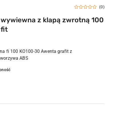
(0)
a wywiewna z klapą zwrotną 100
fit
a fi 100 KO100-30 Awenta grafit z
tworzywa ABS
pność