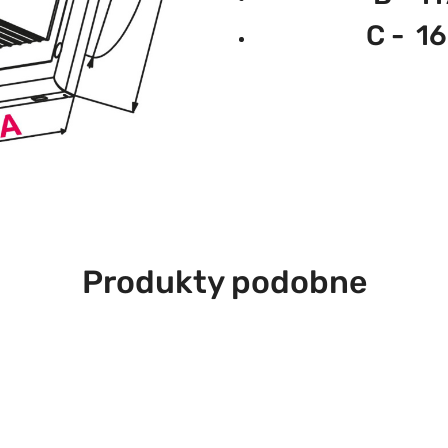
C - 
Produkty
Produkty podobne
o
statusie: