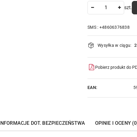
Ilość
szt.
SMS : +48606376838
Dostępność
Wysyłka w ciągu:
2
i
dostawa
Pobierz produkt do P
EAN:
5
INFORMACJE DOT. BEZPIECZEŃSTWA
OPINIE I OCENY (0