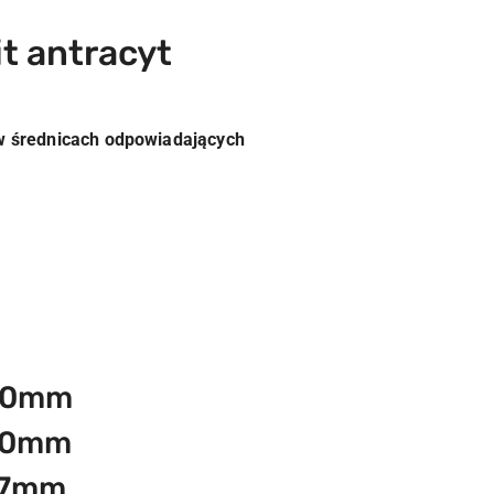
t antracyt
 średnicach odpowiadających
150mm
250mm
17mm