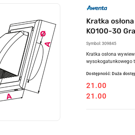
AWENTA
POLSKI
PRODUCENT
WENTYLATORY
Kratka osłon
WENTYLACJA
KO100-30 Gra
Symbol:
309845
Kratka osłona wywiewn
wysokogatunkowego 
Dostępność:
Duża dostę
cena:
21.00
21.00
Cena: