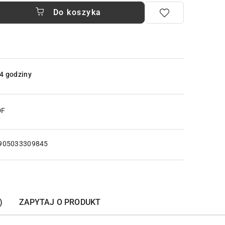
Do koszyka
4 godziny
DF
905033309845
)
ZAPYTAJ O PRODUKT