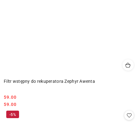
Filtr wstępny do rekuperatora Zephyr Awenta
59.00
Cena:
Cena:
59.00
-5%