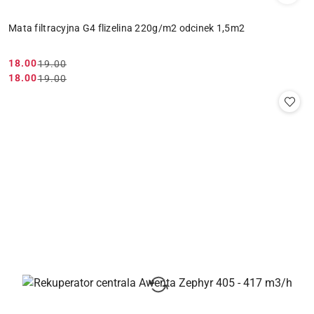
Mata filtracyjna G4 flizelina 220g/m2 odcinek 1,5m2
18.00
19.00
Cena
Cena
18.00
19.00
Cena
Cena
promocyjna:
przed
promocyjna:
przed
promocją:
promocją: