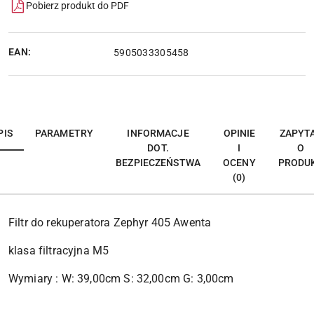
Pobierz produkt do PDF
EAN:
5905033305458
PIS
PARAMETRY
INFORMACJE
OPINIE
ZAPYT
DOT.
I
O
BEZPIECZEŃSTWA
OCENY
PRODU
(0)
Filtr do rekuperatora Zephyr 405 Awenta
klasa filtracyjna M5
Wymiary : W: 39,00cm S: 32,00cm G: 3,00cm