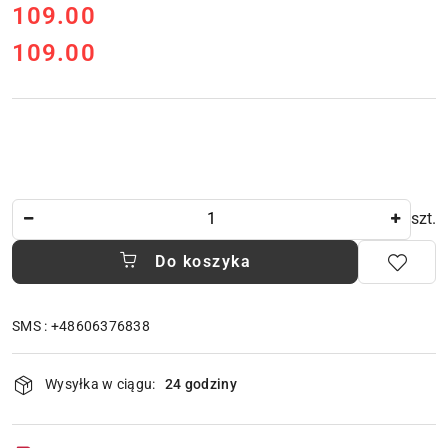
cena:
109.00
109.00
Cena:
Ilość
szt.
Do koszyka
SMS : +48606376838
Dostępność
Wysyłka w ciągu:
24 godziny
i
dostawa