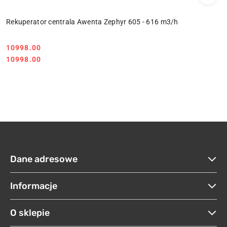
Rekuperator centrala Awenta Zephyr 605 - 616 m3/h
10998.00
Cena:
Cena:
10998.00
Dane adresowe
Informacje
O sklepie