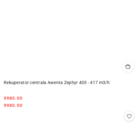
Rekuperator centrala Awenta Zephyr 405 - 417 m3/h
9980.00
Cena:
Cena:
9980.00