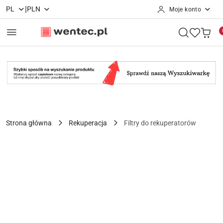
|
PL
PLN
Moje konto
Przejdź do treści głównej
Przejdź do wyszukiwarki
Przejdź do moje konto
Przejdź do menu głównego
Przejdź do opisu produktu
Przejdź do stopki
Strona główna
Rekuperacja
Filtry do rekuperatorów