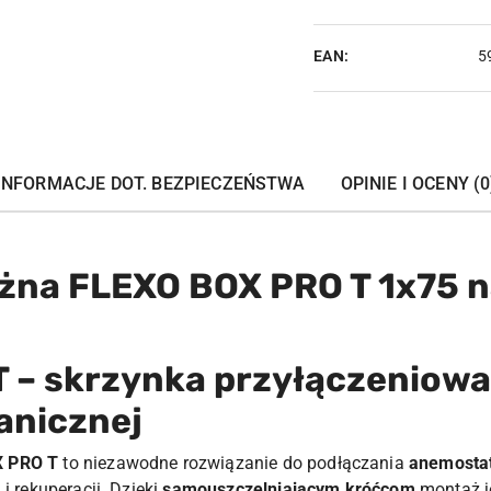
EAN:
5
INFORMACJE DOT. BEZPIECZEŃSTWA
OPINIE I OCENY (0
żna FLEXO BOX PRO T 1x75 n
 – skrzynka przyłączeniow
anicznej
 PRO T
to niezawodne rozwiązanie do podłączania
anemosta
i rekuperacji. Dzięki
samouszczelniającym króćcom
montaż je