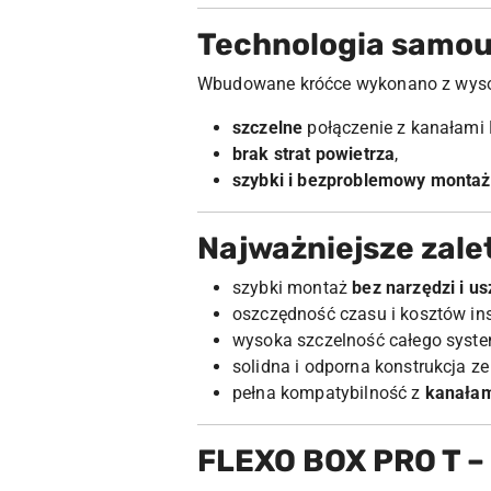
Technologia samou
Wbudowane króćce wykonano z wyso
szczelne
połączenie z kanałami
brak strat powietrza
,
szybki i bezproblemowy montaż
Najważniejsze zale
szybki montaż
bez narzędzi i u
oszczędność czasu i kosztów inst
wysoka szczelność całego syste
solidna i odporna konstrukcja z
pełna kompatybilność z
kanała
FLEXO BOX PRO T – 