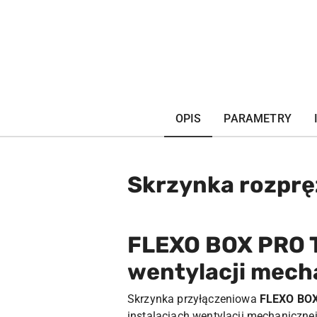
OPIS
PARAMETRY
Skrzynka rozprę
FLEXO BOX PRO T
wentylacji mech
Skrzynka przyłączeniowa
FLEXO BOX
instalacjach wentylacji mechanicznej 