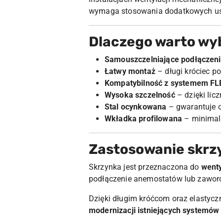
wymaga stosowania dodatkowych us
Dlaczego warto wy
Samouszczelniające podłączen
Łatwy montaż
– długi króciec p
Kompatybilność z systemem F
Wysoka szczelność
– dzięki li
Stal ocynkowana
– gwarantuje o
Wkładka profilowana
– minimali
Zastosowanie skrz
Skrzynka jest przeznaczona do
wenty
podłączenie anemostatów lub zawor
Dzięki długim króćcom oraz elastyc
modernizacji istniejących systemów