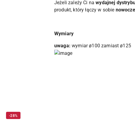
Jeżeli zależy Ci na
wydajnej dystrybu
produkt, który łączy w sobie
nowocze
Wymiary
uwaga:
wymiar ø100 zamiast ø125
Pomiń karuzelę produktów
-28%