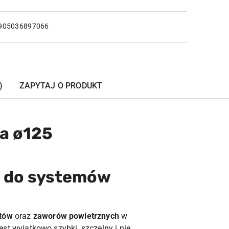
905036897066
)
ZAPYTAJ O PRODUKT
a ø125
a do systemów
tów
oraz
zaworów powietrznych
w
st wyjątkowo szybki, szczelny i nie