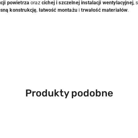
cji powietrza
oraz
cichej i szczelnej instalacji wentylacyjnej
,
sną konstrukcję
,
łatwość montażu
i
trwałość materiałów
.
Produkty
Produkty podobne
o
statusie: