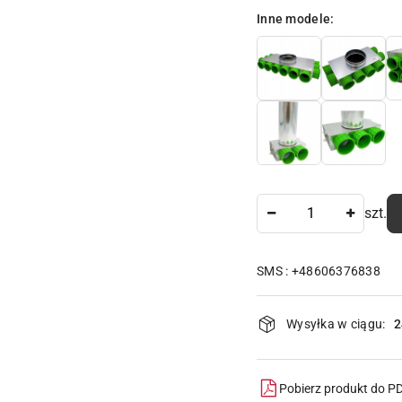
Wariant
Inne modele:
Ilość
szt.
SMS : +48606376838
Dostępność
Wysyłka w ciągu:
2
i
dostawa
Pobierz produkt do P