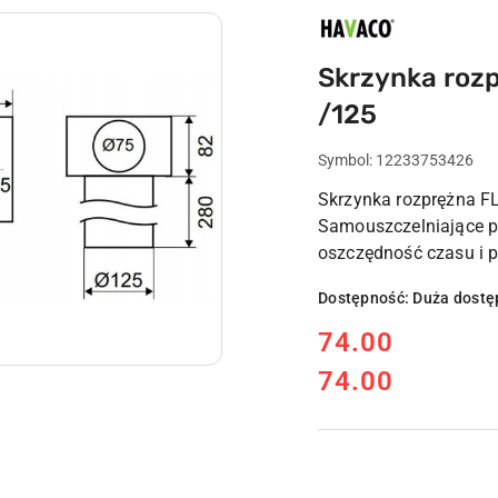
HAVACO
Skrzynka roz
/125
Symbol:
12233753426
Skrzynka rozprężna 
Samouszczelniające po
oszczędność czasu i p
Dostępność:
Duża dostę
cena:
74.00
74.00
Cena: