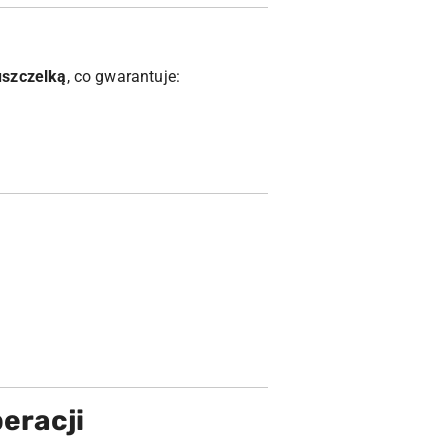
uszczelką
, co gwarantuje:
eracji