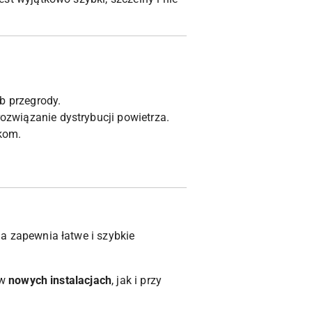
b przegrody.
ozwiązanie dystrybucji powietrza.
kom.
cja zapewnia łatwe i szybkie
 w
nowych instalacjach
, jak i przy