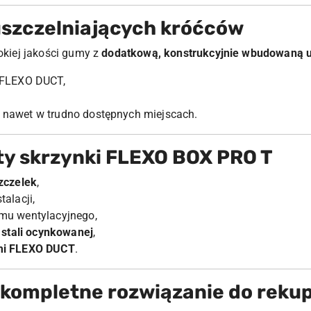
szczelniających króćców
kiej jakości gumy z
dodatkową, konstrukcyjnie wbudowaną 
 FLEXO DUCT,
nawet w trudno dostępnych miejscach.
ty skrzynki FLEXO BOX PRO T
szczelek
,
alacji,
mu wentylacyjnego,
e
stali ocynkowanej
,
mi FLEXO DUCT
.
kompletne rozwiązanie do rekup