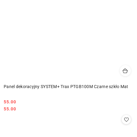
Panel dekoracyjny SYSTEM+ Trax PTGB100M Czarne szkło Mat
55.00
Cena:
Cena:
55.00