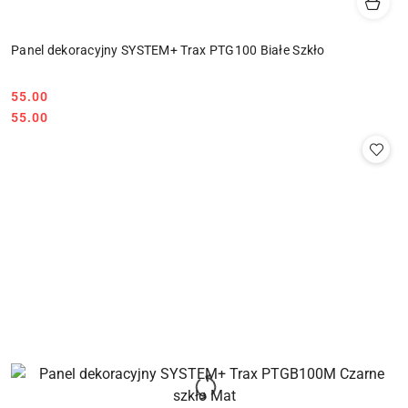
Panel dekoracyjny SYSTEM+ Trax PTG100 Białe Szkło
55.00
Cena:
Cena:
55.00