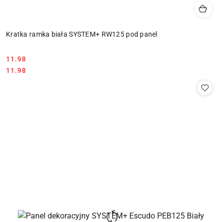
Kratka ramka biała SYSTEM+ RW125 pod panel
11.98
Cena:
Cena:
11.98