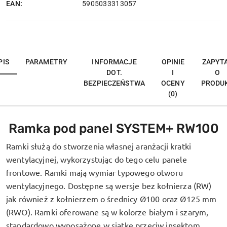
EAN:
5905033313057
PIS
PARAMETRY
INFORMACJE
OPINIE
ZAPYT
DOT.
I
O
BEZPIECZEŃSTWA
OCENY
PRODU
(0)
Ramka pod panel SYSTEM+ RW100
Ramki
służą do stworzenia własnej aranżacji kratki
wentylacyjnej, wykorzystując do tego celu panele
frontowe. Ramki mają wymiar typowego otworu
wentylacyjnego. Dostępne są wersje bez kołnierza (RW)
jak również z kołnierzem o średnicy Ø100 oraz Ø125 mm
(RWO). Ramki oferowane są w kolorze białym i szarym,
standardowo wyposażone w siatkę przeciw insektom.