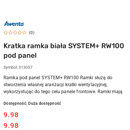
AWENTA
POLSKI
PRODUCENT
(0)
WENTYLATORY
WENTYLACJA
Kratka ramka biała SYSTEM+ RW100
pod panel
Symbol:
313057
Ramka pod panel SYSTEM+ RW100 Ramki służą do
stworzenia własnej aranżacji kratki wentylacyjnej,
wykorzystując do tego celu panele frontowe. Ramki mają
Dostępność:
Duża dostępność
cena:
9.98
9.98
Cena: