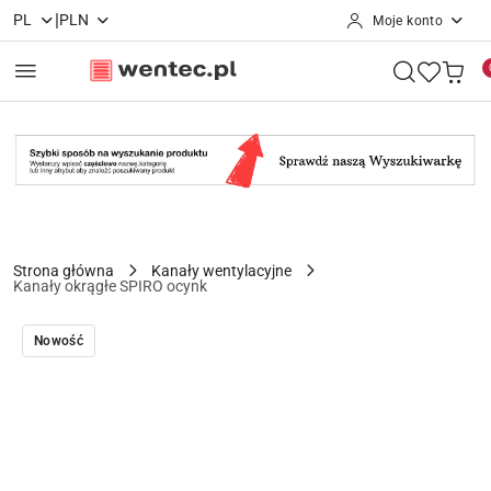
|
PL
PLN
Moje konto
Przejdź do treści głównej
Przejdź do wyszukiwarki
Przejdź do moje konto
Przejdź do menu głównego
Przejdź do opisu produktu
Przejdź do stopki
Strona główna
Kanały wentylacyjne
Kanały okrągłe SPIRO ocynk
Nowość