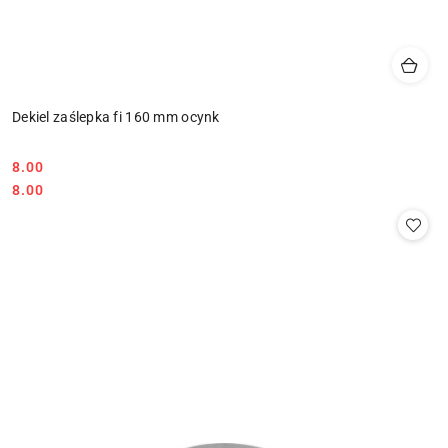
Dekiel zaślepka fi 160 mm ocynk
8.00
Cena:
Cena:
8.00