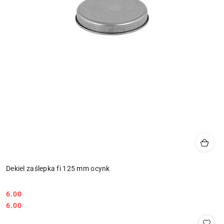
Dekiel zaślepka fi 125 mm ocynk
6.00
Cena:
Cena:
6.00