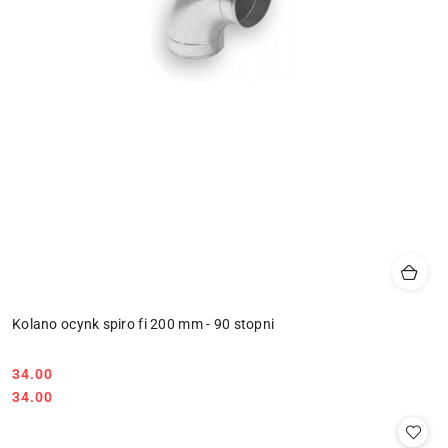
Kolano ocynk spiro fi 200 mm - 90 stopni
34.00
Cena:
Cena:
34.00