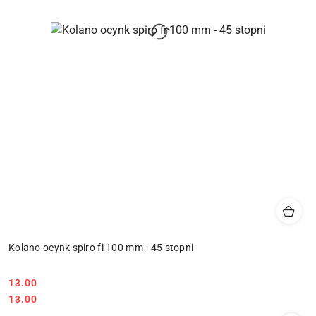
Kolano ocynk spiro fi 100 mm - 45 stopni
13.00
Cena:
Cena:
13.00