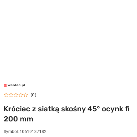
LOGO
WENTEC.PL
(0)
Króciec z siatką skośny 45° ocynk fi
200 mm
Symbol:
10619137182