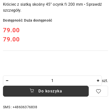
Króciec z siatką skośny 45° ocynk fi 200 mm • Sprawdź
szczegóły.
Dostępność:
Duża dostępność
cena:
79.00
79.00
Cena:
Ilość
szt.
Do koszyka
SMS : +48606376838