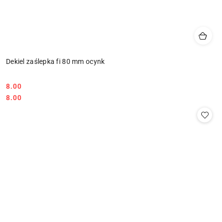
Dekiel zaślepka fi 80 mm ocynk
8.00
Cena:
Cena:
8.00