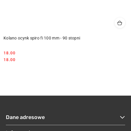
Kolano ocynk spiro fi 100 mm - 90 stopni
18.00
Cena:
Cena:
18.00
Dane adresowe