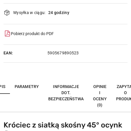
Dostępność
Wysyłka w ciągu:
24 godziny
i
dostawa
Pobierz produkt do PDF
EAN:
5905679890523
PIS
PARAMETRY
INFORMACJE
OPINIE
ZAPYT
DOT.
I
O
BEZPIECZEŃSTWA
OCENY
PRODU
(0)
Króciec z siatką skośny 45° ocynk