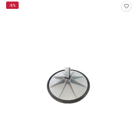
promocyjna:
przed
-5%
promocją:
promocją: