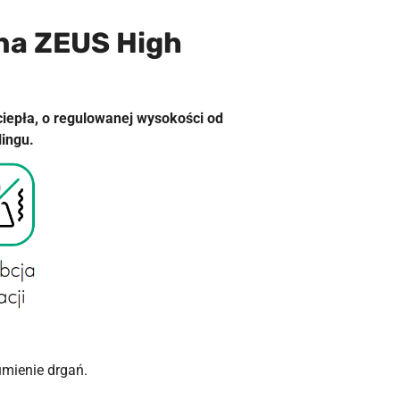
na ZEUS High
iepła, o regulowanej wysokości od
lingu.
umienie drgań.