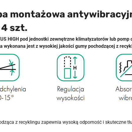
pa montażowa antywibracyj
4 szt.
US HIGH pod jednostki zewnętrzne klimatyzatorów lub pomp c
pa wykonana jest z wysokiej jakości gumy pochodzącej z recyk
dząca z recyklingu zapewnia wysoką odporność i skuteczne tł