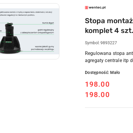
LOGO
WENTEC.PL
Stopa monta
komplet 4 szt
Symbol:
9893227
Regulowana stopa ant
agregaty centrale itp 
Dostępność:
Mało
cena:
198.00
198.00
Cena: