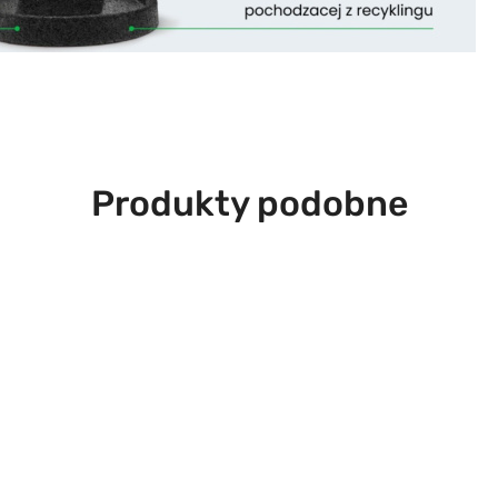
Produkty
Produkty podobne
o
statusie: