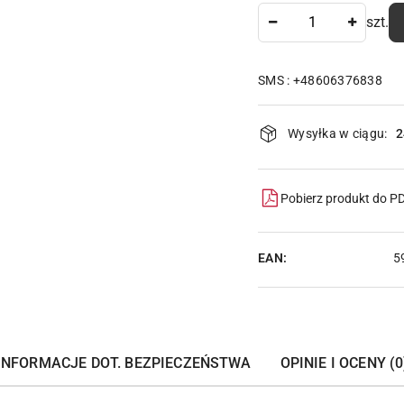
Ilość
szt.
SMS : +48606376838
Dostępność
Wysyłka w ciągu:
2
i
dostawa
Pobierz produkt do P
EAN:
5
INFORMACJE DOT. BEZPIECZEŃSTWA
OPINIE I OCENY (0