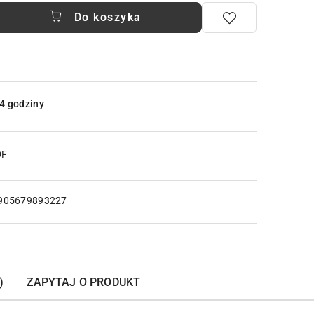
Do koszyka
4 godziny
DF
905679893227
)
ZAPYTAJ O PRODUKT