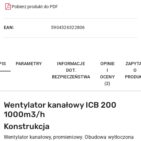
Pobierz produkt do PDF
EAN:
5904326322806
PIS
PARAMETRY
INFORMACJE
OPINIE
ZAPYT
DOT.
I
O
BEZPIECZEŃSTWA
OCENY
PRODU
(2)
Wentylator kanałowy ICB 200
1000m3/h
Konstrukcja
Wentylator kanałowy, promieniowy. Obudowa wytłoczona