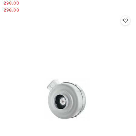
298.00
Cena:
Cena:
298.00