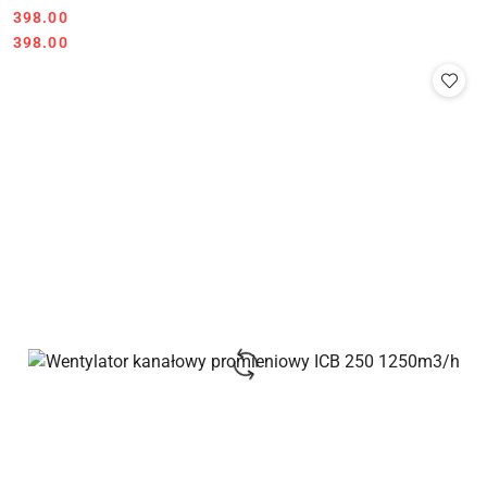
398.00
Cena:
Cena:
398.00