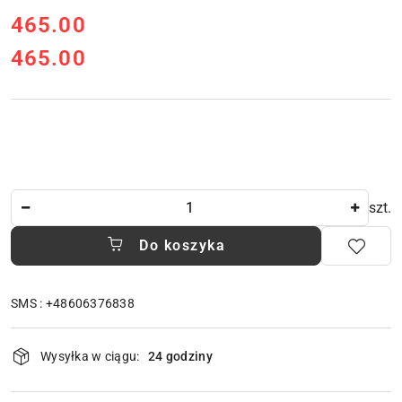
cena:
465.00
465.00
Cena:
Ilość
szt.
Do koszyka
SMS : +48606376838
Dostępność
Wysyłka w ciągu:
24 godziny
i
dostawa