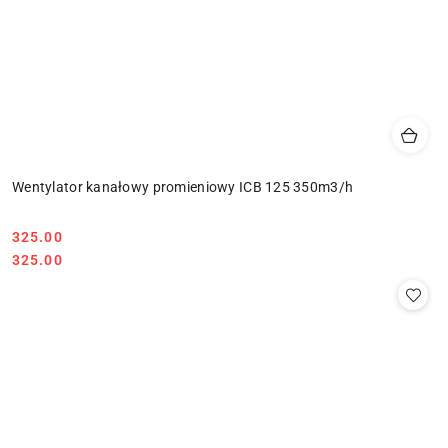
Wentylator kanałowy promieniowy ICB 125 350m3/h
325.00
Cena:
Cena:
325.00