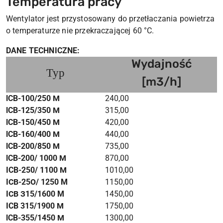
Temperatura pracy
Wentylator jest przystosowany do przetłaczania powietrza
o temperaturze nie przekraczającej 60 °C.
DANE TECHNICZNE:
Wydajność
Тур
[m3/h]
lCB-100/250 М
240,00
2
lCB-125/350 М
315,00
2
lCB-150/450 М
420,00
2
lCB-160/400 М
440,00
2
lCB-200/850 М
735,00
2
lCB-200/ 1000 М
870,00
2
ICB-250/ 1100 М
1010,00
2
IСВ-25О/ 1250 M
1150,00
2
IСВ З15/1600 M
1450,00
2
ICB 315/1900 М
1750,00
2
lCB-355/1450 М
1300,00
1