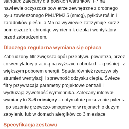
standard zalecany dla polskich warunków: F7 na
nawiewie oczyszcza powietrze zewnętrzne z drobnego
pyłu zawieszonego PM1/PM2,5 (smog), pyłków roślin i
zarodników pleśni, a M5 na wywiewie zatrzymuje kurz z
pomieszczeń, chroniąc wymiennik ciepła i wentylatory
przed zabrudzeniem.
Dlaczego regularna wymiana się opłaca
Zabrudzony filtr zwiększa opór przepływu powietrza, przez
co wentylatory pracują na wyższych obrotach – głośniej i z
większym poborem energii. Spada również rzeczywisty
strumień wentylacji i sprawność odzysku ciepła. Świeże
filtry przywracają parametry projektowe centrali i
wydłużają żywotność wymiennika. Zalecany interwał
wymiany to
3–6 miesięcy
– optymalnie po sezonie pylenia
i po sezonie grzewczo-smogowym; w rejonach o dużym
zapyleniu lub w domach alergików co 3 miesiące.
Specyfikacja zestawu