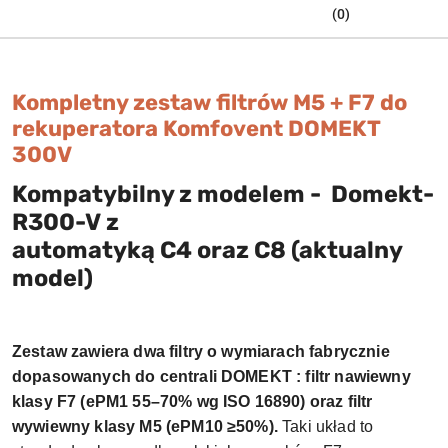
(0)
Kompletny zestaw filtrów M5 + F7 do
rekuperatora Komfovent DOMEKT
300V
Kompatybilny z modelem -
Domekt-
R300-V
z
automatyką
C4
oraz
C8
(aktualny
model)
Zestaw zawiera dwa filtry o wymiarach fabrycznie
dopasowanych do centrali DOMEKT : filtr nawiewny
klasy F7 (ePM1 55–70% wg ISO 16890) oraz filtr
wywiewny klasy M5 (ePM10 ≥50%).
Taki układ to