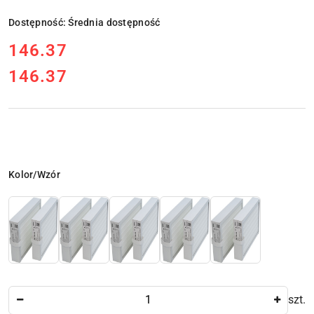
Dostępność:
Średnia dostępność
cena:
146.37
146.37
Cena:
Wariant
Kolor/Wzór
Ilość
szt.