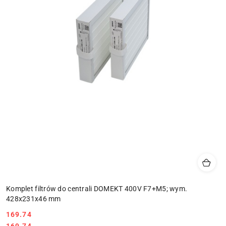
Komplet filtrów do centrali DOMEKT 400V F7+M5; wym.
428x231x46 mm
169.74
Cena:
Cena:
169.74