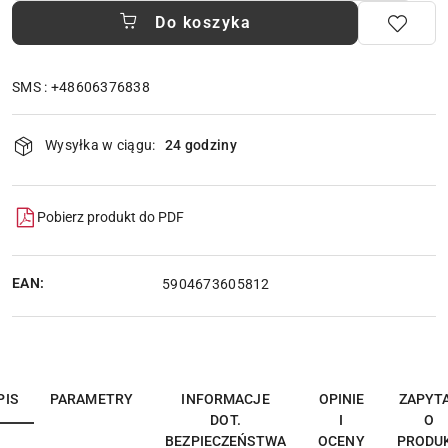
Do koszyka
SMS : +48606376838
Dostępność
Wysyłka w ciągu:
24 godziny
i
dostawa
Pobierz produkt do PDF
EAN:
5904673605812
PIS
PARAMETRY
INFORMACJE
OPINIE
ZAPYT
DOT.
I
O
BEZPIECZEŃSTWA
OCENY
PRODU