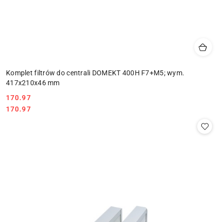
Komplet filtrów do centrali DOMEKT 400H F7+M5; wym.
417x210x46 mm
170.97
Cena:
Cena:
170.97