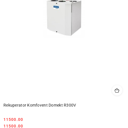
Rekuperator Komfovent Domekt R300V
11500.00
Cena:
Cena:
11500.00