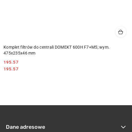
Komplet filtrów do centrali DOMEKT 600H F7+M5; wym.
475x235x46 mm
195.57
Cena:
Cena:
195.57
Dane adresowe