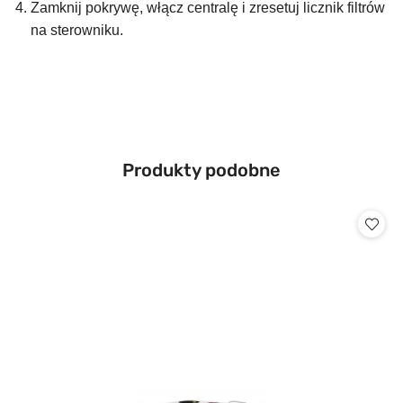
Zamknij pokrywę, włącz centralę i zresetuj licznik filtrów
na sterowniku.
Produkty
Produkty podobne
Pomiń karuzelę produktów
o
statusie: