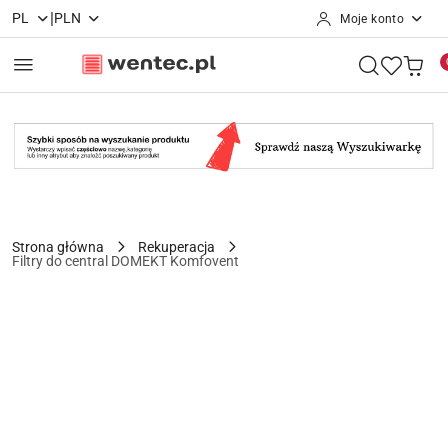
|
PL
PLN
Moje konto
Przejdź do treści głównej
Przejdź do wyszukiwarki
Przejdź do moje konto
Przejdź do menu głównego
Przejdź do opisu produktu
Przejdź do stopki
Strona główna
Rekuperacja
Filtry do central DOMEKT Komfovent