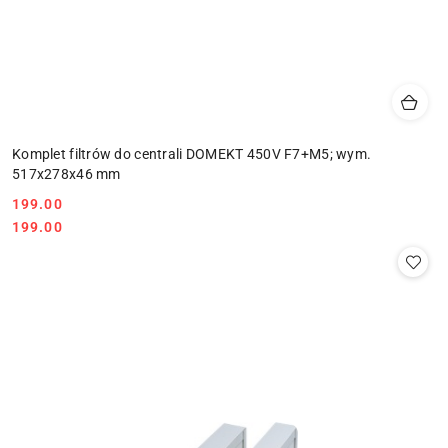
Komplet filtrów do centrali DOMEKT 450V F7+M5; wym.
517x278x46 mm
199.00
Cena:
Cena:
199.00