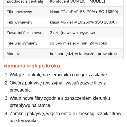
Zgodność z centralą
Komfovent DOMEKT [MODEL]
Filtr nawiewny
klasa F7 / ePM1 55–70% (ISO 16890)
Filtr wywiewny
klasa M5 / ePM10 ≥50% (ISO 16890)
Zawartość zestawu
2 szt. (nawiew + wywiew)
Interwał wymiany
co 3–6 miesięcy, min. 2× w roku
Montaż
bez narzędzi, w fabryczne prowadnice
Wymiana krok po kroku
Wyłącz centralę na sterowniku i odłącz zasilanie.
Otwórz pokrywę rewizyjną i wysuń zużyte filtry z
prowadnic.
Wsuń nowe filtry zgodnie z oznaczeniem kierunku
przepływu na ramce.
Zamknij pokrywę, włącz centralę i zresetuj licznik filtrów
na sterowniku.