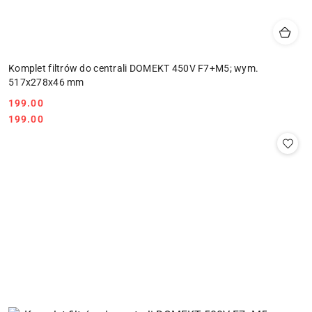
Komplet filtrów do centrali DOMEKT 450V F7+M5; wym.
517x278x46 mm
199.00
Cena:
Cena:
199.00