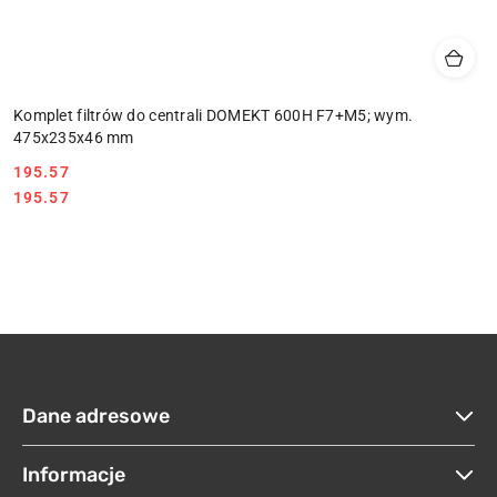
Komplet filtrów do centrali DOMEKT 600H F7+M5; wym.
475x235x46 mm
195.57
Cena:
Cena:
195.57
Dane adresowe
Informacje