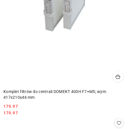
Komplet filtrów do centrali DOMEKT 400H F7+M5; wym.
417x210x46 mm
170.97
Cena:
Cena:
170.97