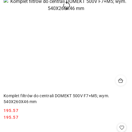
Komplet filtrów do centrali DOMEKT 500V F7+M5; wym.
540X260X46 mm
195.57
Cena:
Cena:
195.57