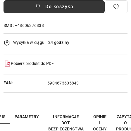
Do koszyka
SMS : +48606376838
Dostępność
Wysyłka w ciągu:
24 godziny
i
dostawa
Pobierz produkt do PDF
EAN:
5904673605843
PIS
PARAMETRY
INFORMACJE
OPINIE
ZAPYT
DOT.
I
O
BEZPIECZEŃSTWA
OCENY
PRODU