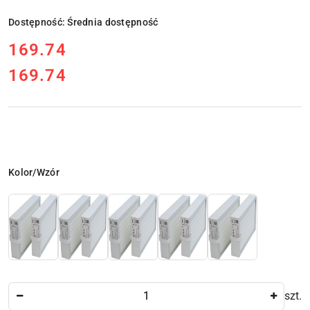
Dostępność:
Średnia dostępność
cena:
169.74
169.74
Cena:
Wariant
Kolor/Wzór
Ilość
szt.