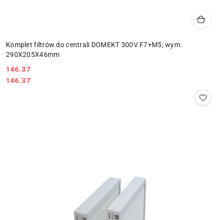
Komplet filtrów do centrali DOMEKT 300V F7+M5; wym.
290X205X46mm
146.37
Cena:
Cena:
146.37