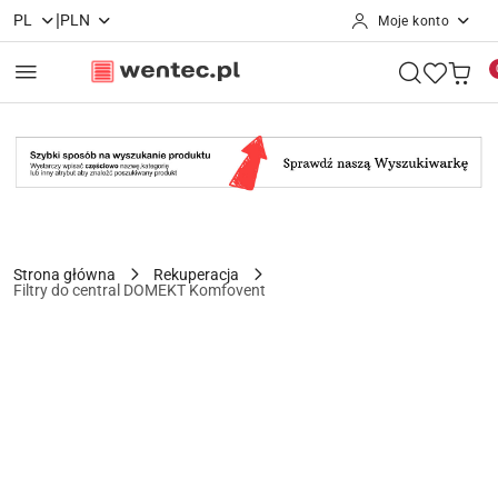
|
PL
PLN
Moje konto
Przejdź do treści głównej
Przejdź do wyszukiwarki
Przejdź do moje konto
Przejdź do menu głównego
Przejdź do opisu produktu
Przejdź do stopki
Strona główna
Rekuperacja
Filtry do central DOMEKT Komfovent