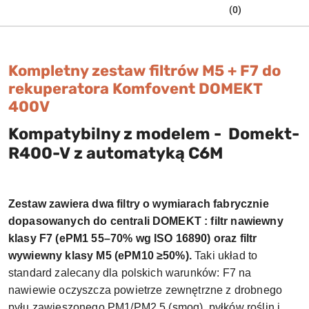
(0)
Kompletny zestaw filtrów M5 + F7 do
rekuperatora Komfovent DOMEKT
400V
Kompatybilny z modelem -
Domekt-
R400-V
z automatyką
C6M
Zestaw zawiera dwa filtry o wymiarach fabrycznie
dopasowanych do centrali DOMEKT : filtr nawiewny
klasy F7 (ePM1 55–70% wg ISO 16890) oraz filtr
wywiewny klasy M5 (ePM10 ≥50%).
Taki układ to
standard zalecany dla polskich warunków: F7 na
nawiewie oczyszcza powietrze zewnętrzne z drobnego
pyłu zawieszonego PM1/PM2,5 (smog), pyłków roślin i