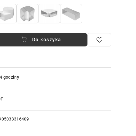
Do koszyka
4 godziny
DF
905033316409