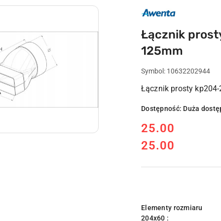
AWENTA
POLSKI
PRODUCENT
WENTYLATORY
Łącznik prost
WENTYLACJA
125mm
Symbol:
10632202944
Łącznik prosty kp204-
Dostępność:
Duża dostę
cena:
25.00
25.00
Cena:
Wariant
Elementy rozmiaru
204x60 :