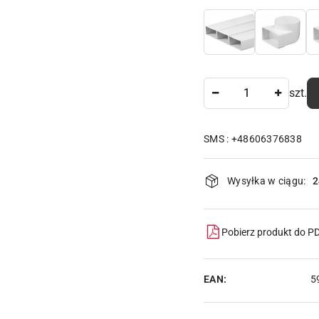
Ilość
szt.
SMS : +48606376838
Dostępność
Wysyłka w ciągu:
2
i
dostawa
Pobierz produkt do P
EAN:
5