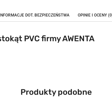
INFORMACJE DOT. BEZPIECZEŃSTWA
OPINIE I OCENY (0
stokąt PVC firmy AWENTA
Produkty
Produkty podobne
o