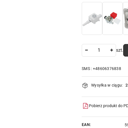
Ilość
szt.
SMS : +48606376838
Dostępność
Wysyłka w ciągu:
2
i
dostawa
Pobierz produkt do P
EAN:
5