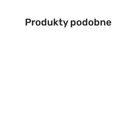
Produkty
Produkty podobne
o
statusie: