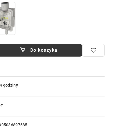
Do koszyka
4 godziny
DF
905036897585