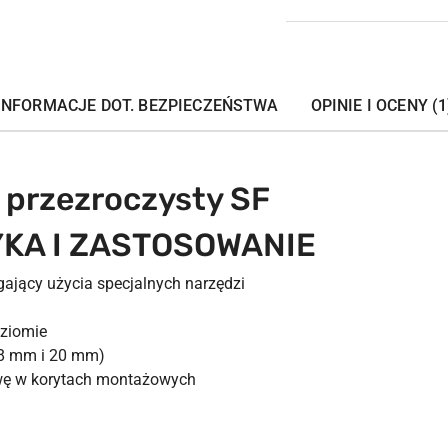
INFORMACJE DOT. BEZPIECZEŃSTWA
OPINIE I OCENY (1
n przezroczysty SF
KA I ZASTOSOWANIE
gający użycia specjalnych narzędzi
oziomie
18 mm i 20 mm)
wę w korytach montażowych