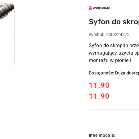
LOGO
WENTEC.PL
Syfon do skro
Symbol:
7336224373
Syfon do skroplin prze
wymagający użycia sp
montażu w pionie i
Dostępność:
Duża dostę
cena:
11.90
11.90
Cena:
Wariant
Inne modele: