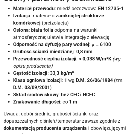
Materiał przewodu
: miedź bezszwowa
EN 12735-1
Izolacja
: materiał o
zamkniętej strukturze
komórkowej
(preizolacja)
Osłona
:
biała folia
odporna na warunki
atmosferyczne; ułatwia integrację z elewacją
Odporność na dyfuzję pary wodnej
:
μ = 6100
Grubość ścianki miedzianej
:
0,8 mm
Przewodność cieplna izolacji
:
< 0,038 W/m²K
(wg
opisu producenta)
Gęstość izolacji
:
33,3 kg/m³
Klasa ogniowa izolacji
:
1
wg
D.M. 26/06/1984
(zm.
D.M. 03/09/2001
)
Skład środowiskowy
:
bez CFC i HCFC
Znakowanie długości
: co
1 m
Uwaga: dobór średnic, grubości ścianki oraz
dopuszczalnych ciśnień/temperatur zawsze zgodnie z
dokumentacją producenta urządzenia
i obowiązującymi