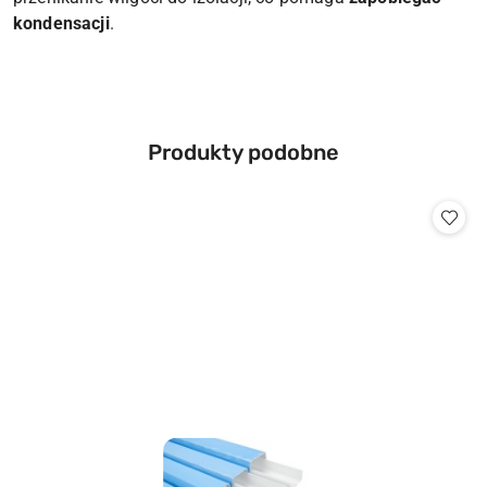
kondensacji
.
Produkty
Produkty podobne
Pomiń karuzelę produktów
o
statusie: