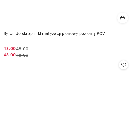
Syfon do skroplin klimatyzacji pionowy poziomy PCV
43.00
48.00
Cena
Cena
43.00
48.00
Cena
Cena
promocyjna:
przed
promocyjna:
przed
promocją:
promocją: