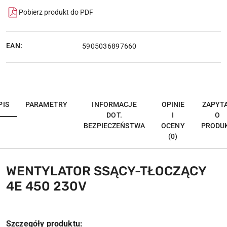
Pobierz produkt do PDF
EAN:
5905036897660
PIS
PARAMETRY
INFORMACJE
OPINIE
ZAPYT
DOT.
I
O
BEZPIECZEŃSTWA
OCENY
PRODU
(0)
WENTYLATOR SSĄCY-TŁOCZĄCY
4E 450 230V
Szczegóły produktu: