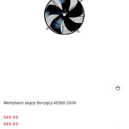
Wentylator ssący-tłoczący 4E500 230V
569.00
Cena:
Cena:
569.00