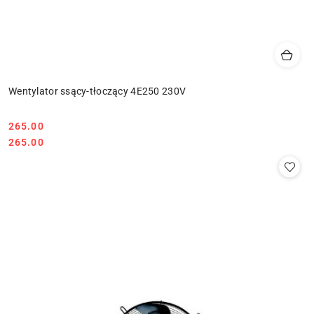
Wentylator ssący-tłoczący 4E250 230V
265.00
Cena:
Cena:
265.00