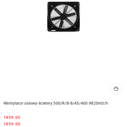
Wentylator osiowy-ścienny 500/R/8-8/45/400 9820m3/h
1859.00
Cena:
Cena:
1859.00