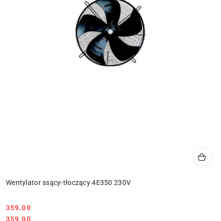
Wentylator ssący-tłoczący 4E350 230V
359.00
Cena:
Cena:
359.00