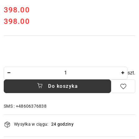
cena:
398.00
398.00
Cena:
Ilość
szt.
Do koszyka
SMS : +48606376838
Dostępność
Wysyłka w ciągu:
24 godziny
i
dostawa