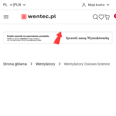
|
PL
PLN
Moje konto
Przejdź do treści głównej
Przejdź do wyszukiwarki
Przejdź do moje konto
Przejdź do menu głównego
Przejdź do opisu produktu
Przejdź do stopki
Strona główna
Wentylatory
Wentylatory Osiowe/ścienne