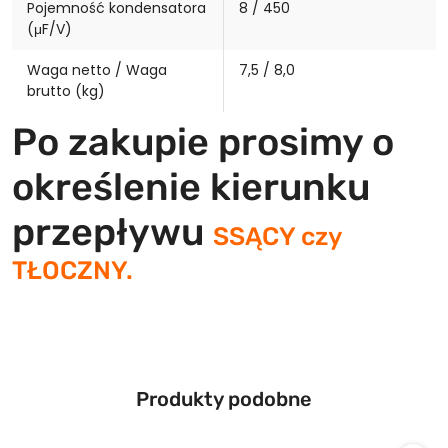
Pojemność kondensatora
8 / 450
(μF/V)
Waga netto / Waga
7,5 / 8,0
brutto (kg)
Po zakupie prosimy o
określenie kierunku
przepływu
SSĄCY czy
TŁOCZNY.
Produkty
Produkty podobne
Pomiń karuzelę produktów
o