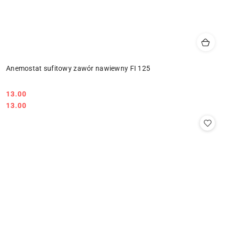
Anemostat sufitowy zawór nawiewny FI 125
13.00
Cena:
Cena:
13.00