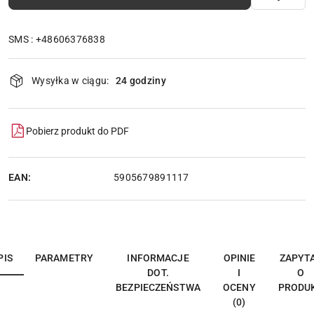
SMS : +48606376838
Dostępność
Wysyłka w ciągu:
24 godziny
i
dostawa
Pobierz produkt do PDF
EAN:
5905679891117
PIS
PARAMETRY
INFORMACJE
OPINIE
ZAPYT
DOT.
I
O
BEZPIECZEŃSTWA
OCENY
PRODU
(0)