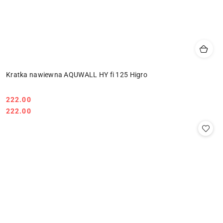
Kratka nawiewna AQUWALL HY fi 125 Higro
222.00
Cena:
Cena:
222.00