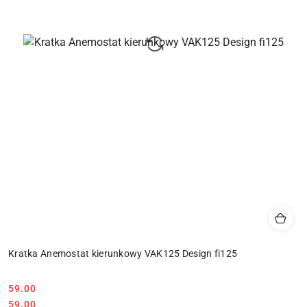
Kratka Anemostat kierunkowy VAK125 Design fi125
59.00
Cena:
Cena:
59.00