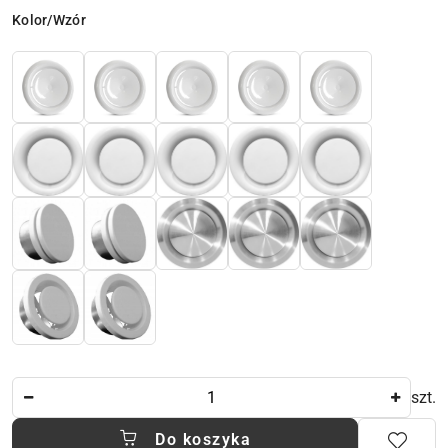
Wariant
Kolor/Wzór
Ilość
szt.
Do koszyka