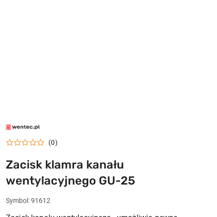
LOGO
WENTEC.PL
(0)
Zacisk klamra kanału
wentylacyjnego GU-25
Symbol:
91612