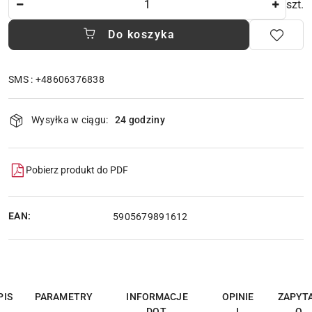
szt.
Do koszyka
SMS : +48606376838
Dostępność
Wysyłka w ciągu:
24 godziny
i
dostawa
Pobierz produkt do PDF
EAN:
5905679891612
PIS
PARAMETRY
INFORMACJE
OPINIE
ZAPYT
DOT.
I
O