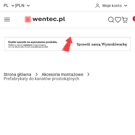
|
PL
PLN
Moje konto
Przejdź do treści głównej
Przejdź do wyszukiwarki
Przejdź do moje konto
Przejdź do menu głównego
Przejdź do opisu produktu
Przejdź do stopki
Strona główna
Akcesoria montażowe
Prefabrykaty do kanałów prostokątnych