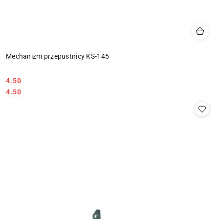
Mechanizm przepustnicy KS-145
4.50
Cena:
Cena:
4.50