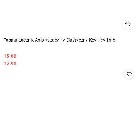
Taśma Łącznik Amortyzacyjny Elastyczny Kev Hcv 1mb
15.00
Cena:
Cena:
15.00