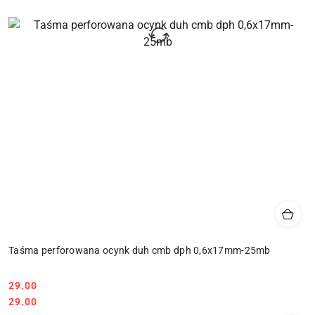
Taśma perforowana ocynk duh cmb dph 0,6x17mm-25mb
29.00
Cena:
Cena:
29.00