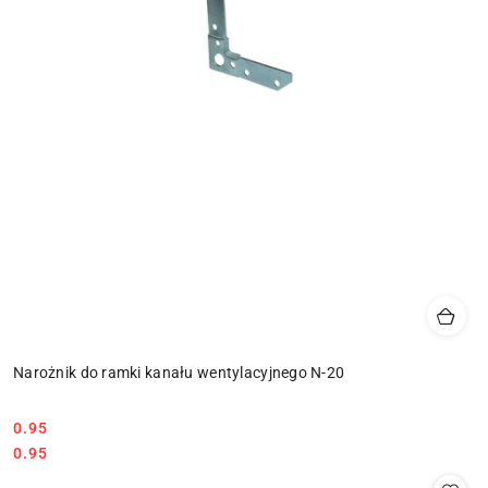
Narożnik do ramki kanału wentylacyjnego N-20
0.95
Cena:
Cena:
0.95