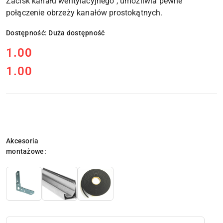
Zacisk kanału wentylacyjnego , umożliwia pewne
połączenie obrzeży kanałów prostokątnych.
Dostępność:
Duża dostępność
cena:
1.00
1.00
Cena:
Wariant
Akcesoria
montażowe:
Ilość