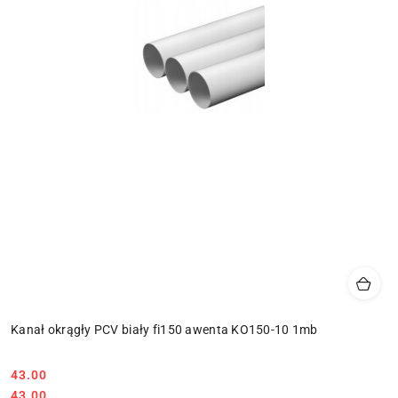
Kanał okrągły PCV biały fi150 awenta KO150-10 1mb
43.00
Cena:
Cena:
43.00