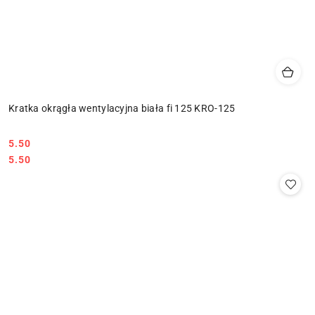
Kratka okrągła wentylacyjna biała fi 125 KRO-125
5.50
Cena:
Cena:
5.50