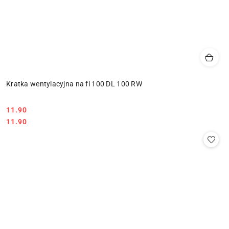
Kratka wentylacyjna na fi 100 DL 100 RW
11.90
Cena:
Cena:
11.90