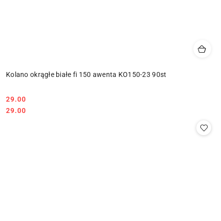
Kolano okrągłe białe fi 150 awenta KO150-23 90st
29.00
Cena:
Cena:
29.00