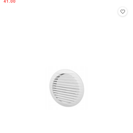
Cena:
Cena:
41.00