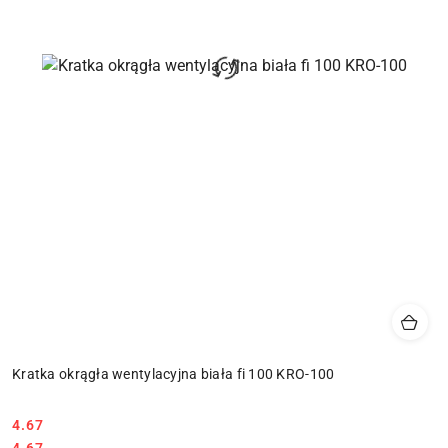
Kratka okrągła wentylacyjna biała fi 100 KRO-100
4.67
Cena:
Cena:
4.67