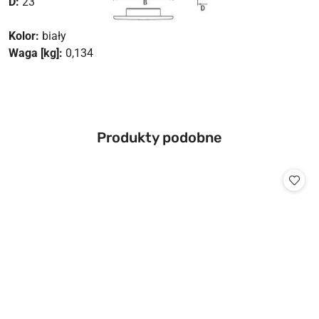
D:
23
Kolor:
biały
Waga [kg]:
0,134
Produkty
Produkty podobne
Pomiń karuzelę produktów
o
statusie: