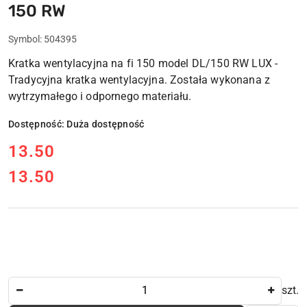
150 RW
Symbol:
504395
Kratka wentylacyjna na fi 150 model DL/150 RW LUX -
Tradycyjna kratka wentylacyjna. Została wykonana z
wytrzymałego i odpornego materiału.
Dostępność:
Duża dostępność
cena:
13.50
13.50
Cena:
Ilość
szt.