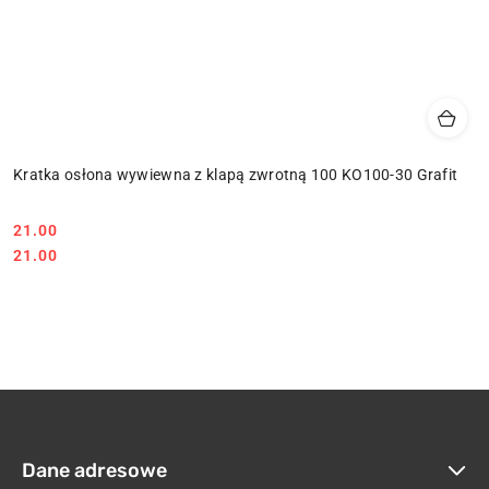
Kratka osłona wywiewna z klapą zwrotną 100 KO100-30 Grafit
21.00
Cena:
Cena:
21.00
Dane adresowe