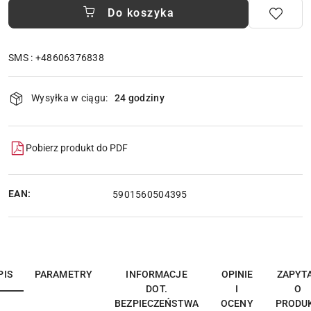
Do koszyka
SMS : +48606376838
Dostępność
Wysyłka w ciągu:
24 godziny
i
dostawa
Pobierz produkt do PDF
EAN:
5901560504395
PIS
PARAMETRY
INFORMACJE
OPINIE
ZAPYT
DOT.
I
O
BEZPIECZEŃSTWA
OCENY
PRODU