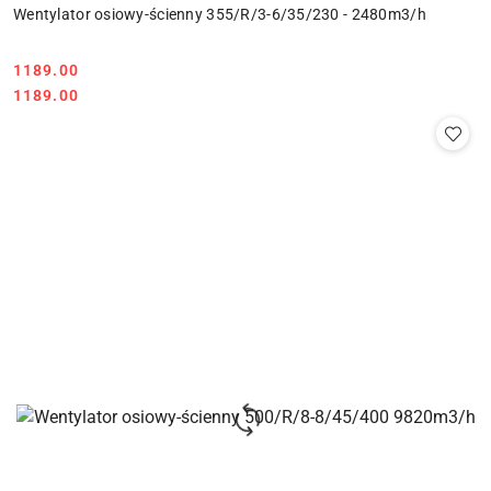
Wentylator osiowy-ścienny 355/R/3-6/35/230 - 2480m3/h
1189.00
Cena:
Cena:
1189.00