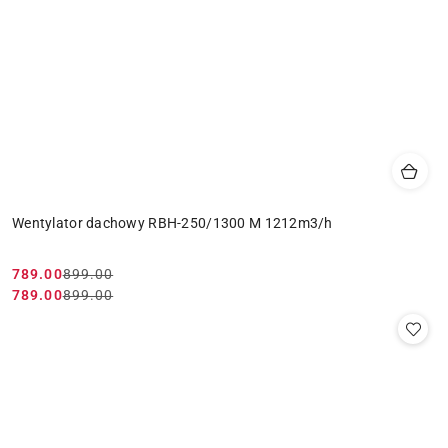
Wentylator dachowy RBH-250/1300 M 1212m3/h
789.00
899.00
Cena
Cena
789.00
899.00
Cena
Cena
promocyjna:
przed
promocyjna:
przed
promocją:
promocją: