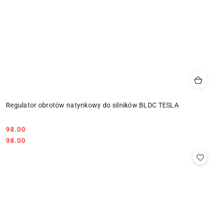
Regulator obrotów natynkowy do silników BLDC TESLA
98.00
Cena:
Cena:
98.00