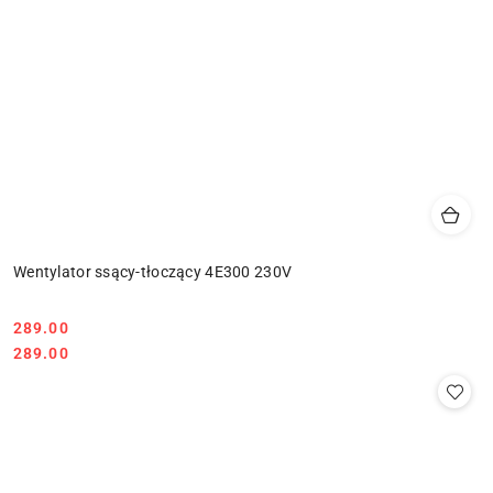
Wentylator ssący-tłoczący 4E300 230V
289.00
Cena:
Cena:
289.00