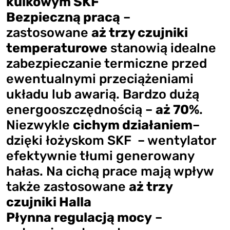
kulkowym SKF
Bezpieczną pracą
–
zastosowane
aż trzy czujniki
temperaturowe
stanowią idealne
zabezpieczanie termiczne przed
ewentualnymi przeciążeniami
układu lub awarią.
Bardzo dużą
energooszczędnością –
aż 70%
.
Niezwykle
cichym działaniem
–
dzięki łożyskom SKF – wentylator
efektywnie tłumi generowany
hałas. Na cichą prace mają wpływ
także zastosowane
aż trzy
czujniki Halla
Płynna regulacją mocy
–