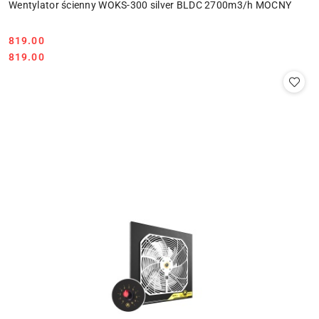
Wentylator ścienny WOKS-300 silver BLDC 2700m3/h MOCNY
819.00
Cena:
Cena:
819.00