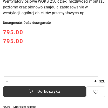
Wentylatory osiowe WOKS 250 dzięki możliwości montażu
poziomo oraz pionowo znajdują zastosowanie w
wentylacji ogólnej obiektów przemysłowych np
Dostępność:
Duża dostępność
cena:
795.00
795.00
Cena:
Ilość
szt.
Do koszyka
SMS : +48606376838