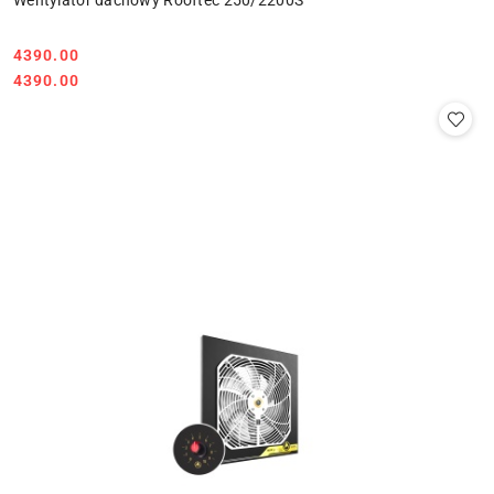
4390.00
Cena:
Cena:
4390.00