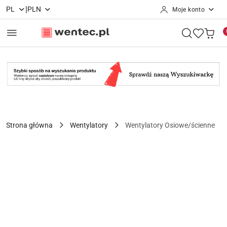
|
PL
PLN
Moje konto
Przejdź do treści głównej
Przejdź do wyszukiwarki
Przejdź do moje konto
Przejdź do menu głównego
Przejdź do opisu produktu
Przejdź do stopki
Strona główna
Wentylatory
Wentylatory Osiowe/ścienne