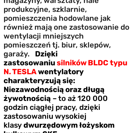
magazyny, warsztaty, hale
produkcyjne, szklarnie,
pomieszczenia hodowlane jak
również mają one zastosowanie do
wentylacji mniejszych
pomieszczeń tj. biur, sklepów,
garaży.
Dzięki
zastos
owaniu
silników BLDC typu
N. TESLA
wentylatory
charaktery
zują się:
Niezawodnością oraz długą
żywotnością
– to aż 120 000
godzin ciągłej pracy, dzięki
zastosowaniu wysokiej
klasy
dwurzędowym łożyskom