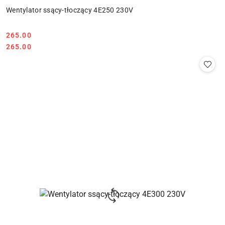
Wentylator ssący-tłoczący 4E250 230V
265.00
Cena:
Cena:
265.00