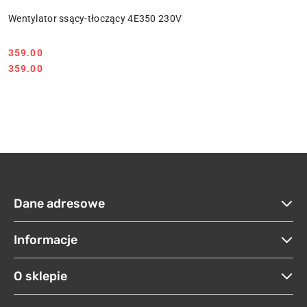
Wentylator ssący-tłoczący 4E350 230V
359.00
Cena:
Cena:
359.00
Dane adresowe
Informacje
O sklepie