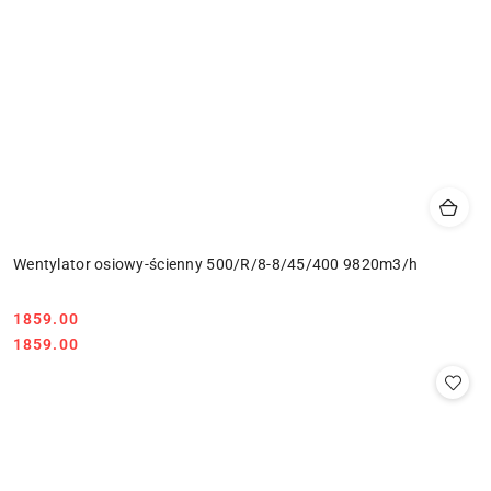
Wentylator osiowy-ścienny 500/R/8-8/45/400 9820m3/h
1859.00
Cena:
Cena:
1859.00