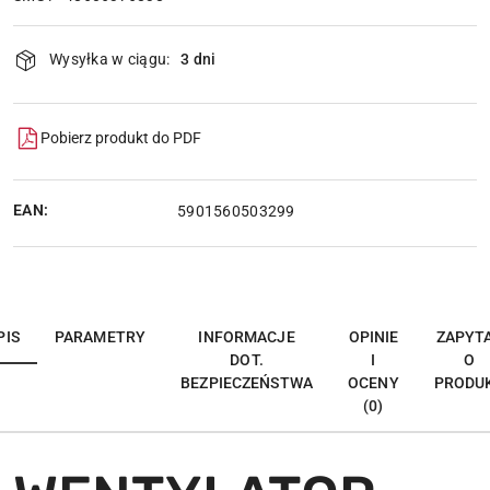
Dostępność
Wysyłka w ciągu:
3 dni
i
dostawa
Pobierz produkt do PDF
EAN:
5901560503299
PIS
PARAMETRY
INFORMACJE
OPINIE
ZAPYT
DOT.
I
O
BEZPIECZEŃSTWA
OCENY
PRODU
(0)