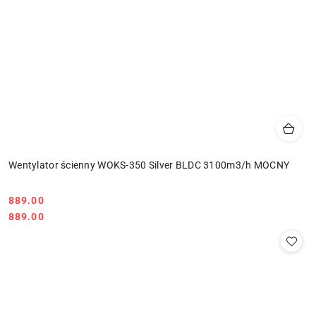
Wentylator ścienny WOKS-350 Silver BLDC 3100m3/h MOCNY
889.00
Cena:
Cena:
889.00