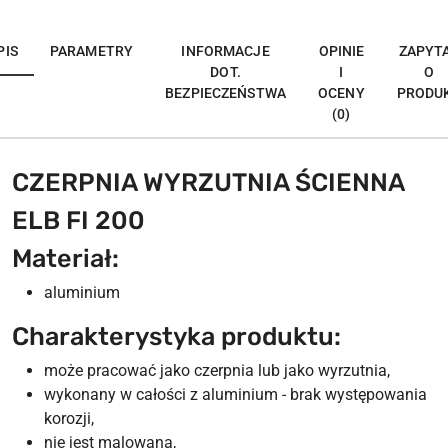
PIS
PARAMETRY
INFORMACJE
OPINIE
ZAPYT
DOT.
I
O
BEZPIECZEŃSTWA
OCENY
PRODU
(0)
CZERPNIA WYRZUTNIA ŚCIENNA
ELB FI 200
Materiał:
aluminium
Charakterystyka produktu:
może pracować jako czerpnia lub jako wyrzutnia,
wykonany w całości z aluminium - brak występowania
korozji,
nie jest malowana,