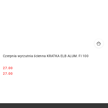
Czerpnia wyrzutnia ścienna KRATKA ELB ALUM. FI 100
27.00
Cena:
Cena:
27.00