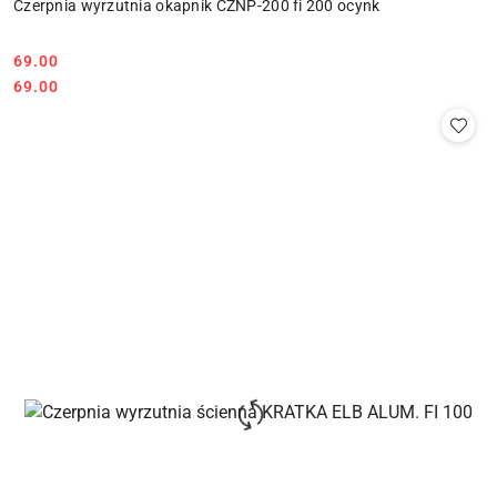
Czerpnia wyrzutnia okapnik CZNP-200 fi 200 ocynk
69.00
Cena:
Cena:
69.00