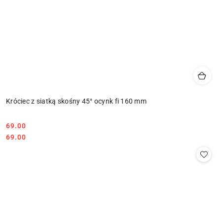
Króciec z siatką skośny 45° ocynk fi 160 mm
69.00
Cena:
Cena:
69.00