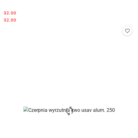
32.00
Cena:
Cena:
32.00