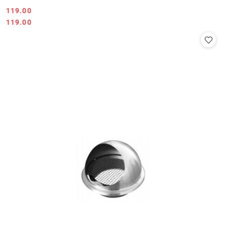
119.00
Cena:
Cena:
119.00