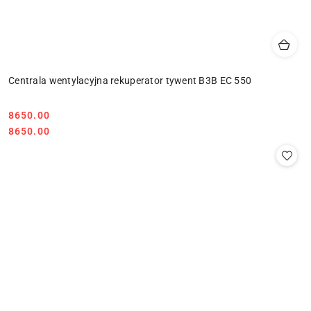
Centrala wentylacyjna rekuperator tywent B3B EC 550
8650.00
Cena:
Cena:
8650.00