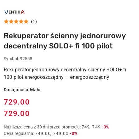
NAZWA
PRODUCENTA:
VENTIKA
(1)
Rekuperator ścienny jednorurowy
decentralny SOLO+ fi 100 pilot
Symbol:
92558
Rekuperator jednorurowy decentralny ścienny SOLO+ fi
100 pilot energooszczędny — energooszczędny
Dostępność:
Mało
Cena:
729.00
729.00
Cena:
Rabat:
Najniższa cena z 30 dni przed promocją:
749
749
-3%
Rabat:
Cena regularna:
749.00
749.00
-3%