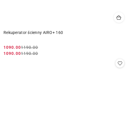
Rekuperator ścienny AIRO+ 160
1090.00
1190.00
Cena
Cena
1090.00
1190.00
Cena
Cena
promocyjna:
przed
promocyjna:
przed
promocją:
promocją: