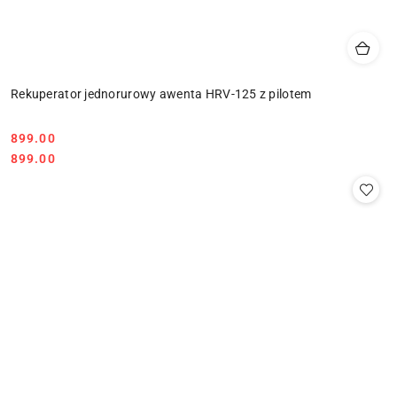
Rekuperator jednorurowy awenta HRV-125 z pilotem
899.00
Cena:
Cena:
899.00