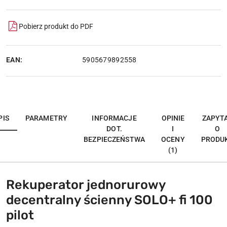
dostawa
Pobierz produkt do PDF
EAN:
5905679892558
PIS
PARAMETRY
INFORMACJE
OPINIE
ZAPYT
DOT.
I
O
BEZPIECZEŃSTWA
OCENY
PRODU
(1)
Rekuperator jednorurowy
decentralny ścienny SOLO+ fi 100
pilot