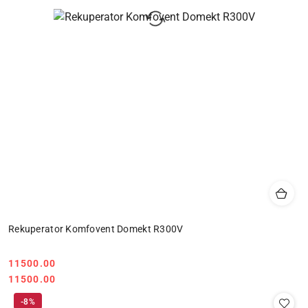
Rekuperator Komfovent Domekt R300V
11500.00
Cena:
Cena:
11500.00
-8%