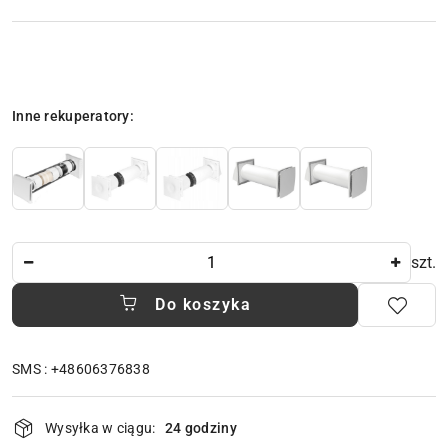
Wariant
Inne rekuperatory:
Ilość
szt.
Do koszyka
SMS : +48606376838
Dostępność
Wysyłka w ciągu:
24 godziny
i