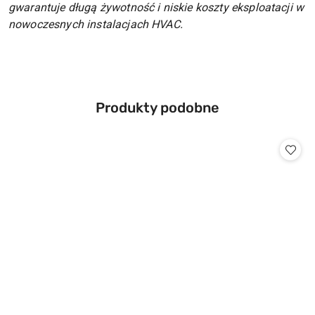
gwarantuje długą żywotność i niskie koszty eksploatacji w
nowoczesnych instalacjach HVAC.
Produkty
Produkty podobne
Pomiń karuzelę produktów
o
statusie: