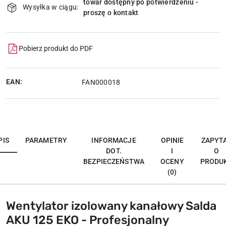
towar dostępny po potwierdzeniu -
i
Wysyłka w ciągu:
proszę o kontakt
dostawa
Pobierz produkt do PDF
EAN:
FAN000018
PIS
PARAMETRY
INFORMACJE
OPINIE
ZAPYT
DOT.
I
O
BEZPIECZEŃSTWA
OCENY
PRODU
(0)
Wentylator izolowany kanałowy Salda
AKU 125 EKO - Profesjonalny