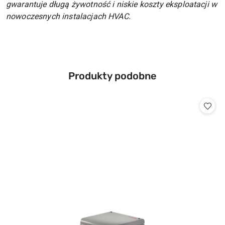
gwarantuje długą żywotność i niskie koszty eksploatacji w
nowoczesnych instalacjach HVAC.
Produkty
Produkty podobne
Pomiń karuzelę produktów
o
statusie: