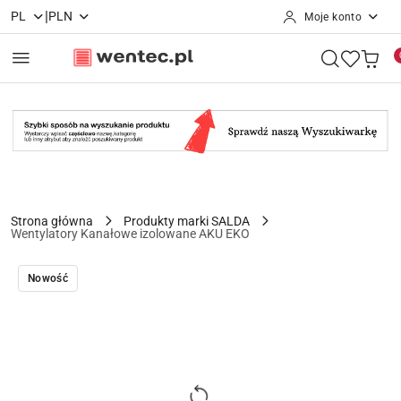
|
PL
PLN
Moje konto
Przejdź do treści głównej
Przejdź do wyszukiwarki
Przejdź do moje konto
Przejdź do menu głównego
Przejdź do opisu produktu
Przejdź do stopki
Strona główna
Produkty marki SALDA
Wentylatory Kanałowe izolowane AKU EKO
Nowość