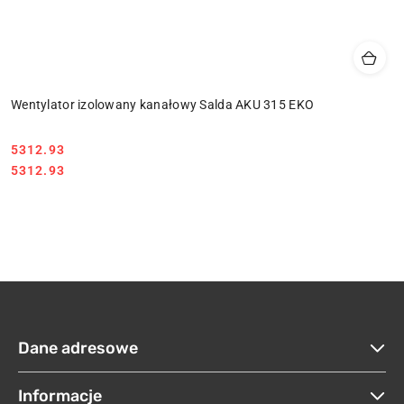
Wentylator izolowany kanałowy Salda AKU 315 EKO
5312.93
Cena:
Cena:
5312.93
Dane adresowe
Informacje