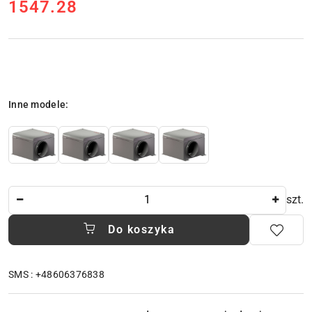
1547.28
Cena:
Wariant
Inne modele:
Ilość
szt.
Do koszyka
SMS : +48606376838
Dostępność