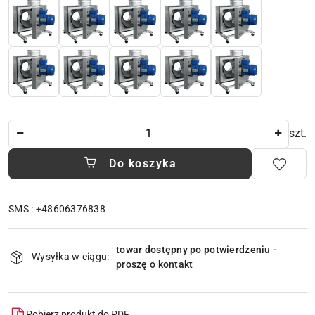
Ilość
szt.
Do koszyka
SMS : +48606376838
Dostępność
towar dostępny po potwierdzeniu -
i
Wysyłka w ciągu:
proszę o kontakt
dostawa
Pobierz produkt do PDF