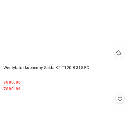
Wentylator kuchenny Salda KF-T120 B 315 EC
7880.86
Cena:
Cena:
7880.86