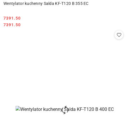
Wentylator kuchenny Salda KF-T120 B 355 EC
7391.50
Cena:
Cena:
7391.50