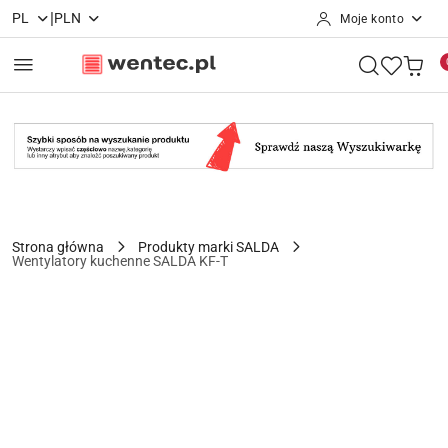
|
PL
PLN
Moje konto
Przejdź do treści głównej
Przejdź do wyszukiwarki
Przejdź do moje konto
Przejdź do menu głównego
Przejdź do opisu produktu
Przejdź do stopki
Strona główna
Produkty marki SALDA
Wentylatory kuchenne SALDA KF-T