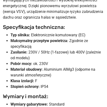
wymagających niezawodności i wysokiej efektywności
energetycznej. Dzięki pionowemu wyrzutowi powietrza
(wersja VSV), urządzenie minimalizuje ryzyko zabrudzenia
dachu oraz ogranicza hałas w sąsiedztwie.
Specyfikacja techniczna:
Typ silnika:
Elektronicznie komutowany (EC)
Maksymalny przepływ powietrza:
Zgodnie ze
specyfikacją
Zasilanie:
230V / 50Hz (1-fazowe) lub 400V (zależnie
od modelu)
Pobór mocy:
ok. 230V
Materiał obudowy:
Aluminium AlMg3 (odporne na
warunki atmosferyczne)
Klasa izolacji:
F
Stopień ochrony:
IP54
Wymiary i montaż:
Wymiary gabarytowe:
Standard