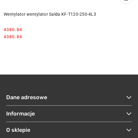
Wentylator wentylator Salda KF-T120-250-4L3
4380.84
Cena:
Cena:
4380.84
Dane adresowe
Informacje
O sklepie