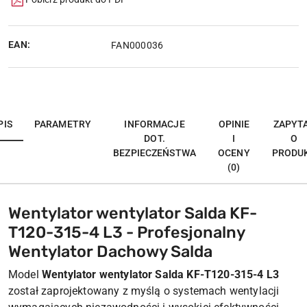
EAN:
FAN000036
PIS
PARAMETRY
INFORMACJE
OPINIE
ZAPYT
DOT.
I
O
BEZPIECZEŃSTWA
OCENY
PRODU
(0)
Wentylator wentylator Salda KF-
T120-315-4 L3 - Profesjonalny
Wentylator Dachowy Salda
Model
Wentylator wentylator Salda KF-T120-315-4 L3
został zaprojektowany z myślą o systemach wentylacji