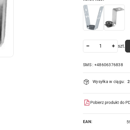
Ilość
szt.
SMS : +48606376838
Dostępność
Wysyłka w ciągu:
2
i
dostawa
Pobierz produkt do P
EAN:
5