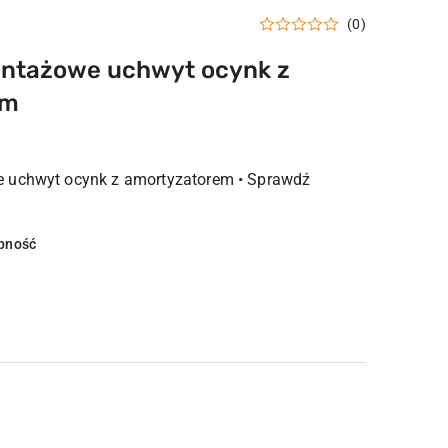
(0)
ontażowe uchwyt ocynk z
em
 uchwyt ocynk z amortyzatorem • Sprawdź
pność