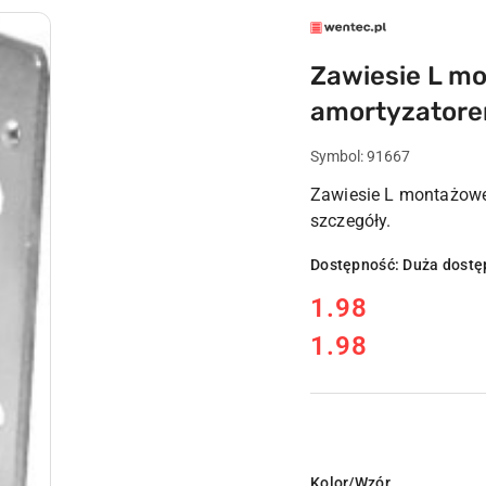
LOGO
WENTEC.PL
Zawiesie L m
amortyzator
Symbol:
91667
Zawiesie L montażowe
szczegóły.
Dostępność:
Duża dostę
cena:
1.98
1.98
Cena:
Wariant
Kolor/Wzór