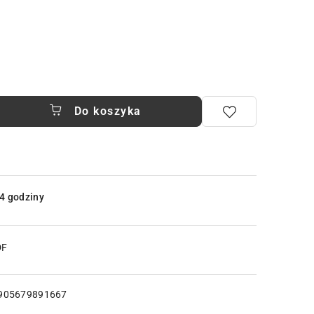
Do koszyka
4 godziny
DF
905679891667