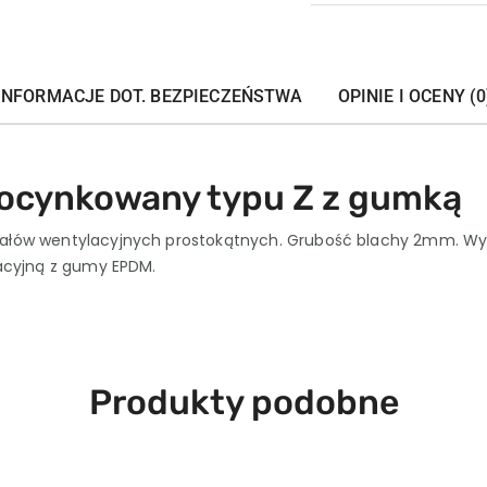
INFORMACJE DOT. BEZPIECZEŃSTWA
OPINIE I OCENY (0
 ocynkowany typu Z z gumką
ałów wentylacyjnych prostokątnych. Grubość blachy 2mm. Wy
acyjną z gumy EPDM.
Produkty
Produkty podobne
o