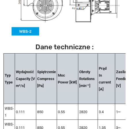
Dane techniczne :
Prąd
Wydajność
Spiętrzenie
Obroty
Zasilan
Typ
Moc
In
Capacity [V
Compress
Rotations
Feeding
Type
Power [kW]
current
m³/s]
[Pa]
[min⁻¹]
[V]
[A]
WBS-
0.111
850
0.55
2820
3.4
1~
1
WBS-
0.111
850
0.55
2820
1.35
3~