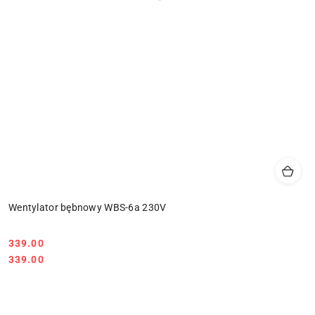
Wentylator bębnowy WBS-6a 230V
339.00
Cena:
Cena:
339.00