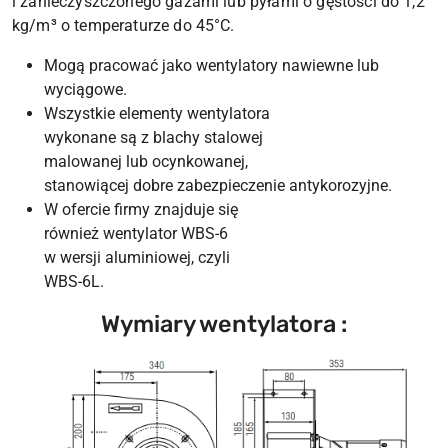
i zanieczyszczonego gazami lub pyłami o gęstości do 1,2
kg/m³ o temperaturze do 45°C.
Mogą pracować jako wentylatory nawiewne lub
wyciągowe.
Wszystkie elementy wentylatora
wykonane są z blachy stalowej
malowanej lub ocynkowanej,
stanowiącej dobre zabezpieczenie antykorozyjne.
W ofercie firmy znajduje się
również wentylator WBS-6
w wersji aluminiowej, czyli
WBS-6L.
Wymiary wentylatora :