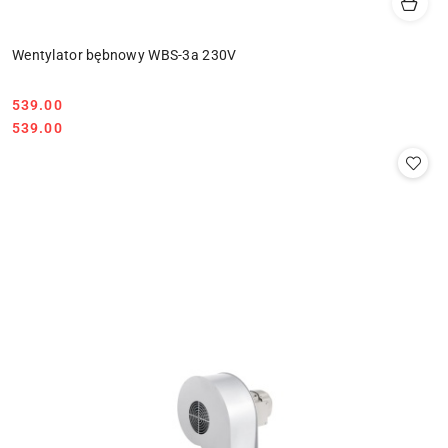
Wentylator bębnowy WBS-3a 230V
539.00
Cena:
Cena:
539.00