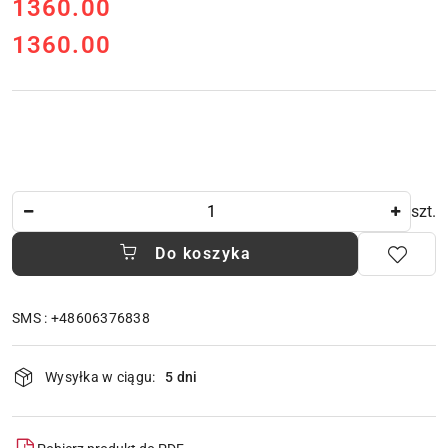
cena:
1360.00
1360.00
Cena:
Ilość
szt.
Do koszyka
SMS : +48606376838
Dostępność
Wysyłka w ciągu:
5 dni
i
dostawa