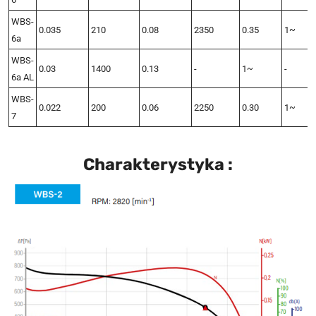
WBS-
0.035
210
0.08
2350
0.35
1~
6a
WBS-
0.03
1400
0.13
-
1~
-
6a AL
WBS-
0.022
200
0.06
2250
0.30
1~
7
Charakterystyka :