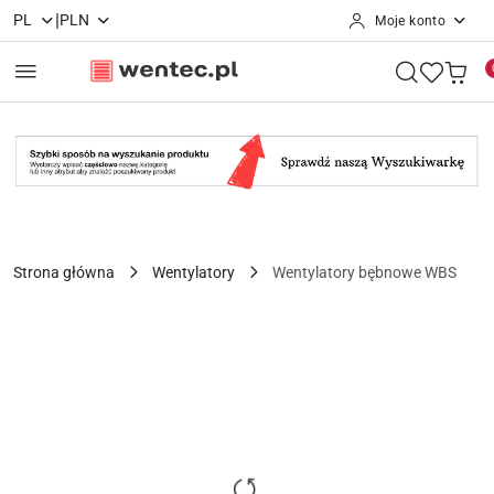
|
PL
PLN
Moje konto
Przejdź do treści głównej
Przejdź do wyszukiwarki
Przejdź do moje konto
Przejdź do menu głównego
Przejdź do opisu produktu
Przejdź do stopki
Strona główna
Wentylatory
Wentylatory bębnowe WBS