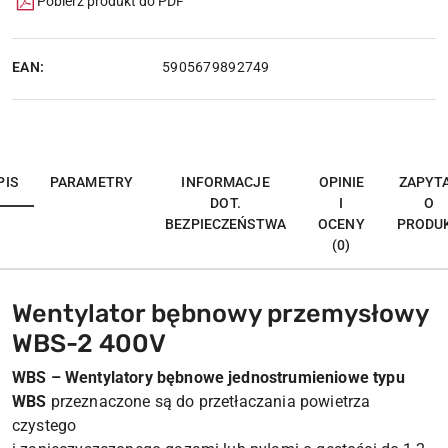
Pobierz produkt do PDF
EAN:
5905679892749
PIS
PARAMETRY
INFORMACJE
OPINIE
ZAPYT
DOT.
I
O
BEZPIECZEŃSTWA
OCENY
PRODU
(0)
Wentylator bębnowy przemysłowy
WBS-2 400V
WBS – Wentylatory bębnowe jednostrumieniowe typu
WBS
przeznaczone są do przetłaczania powietrza
czystego