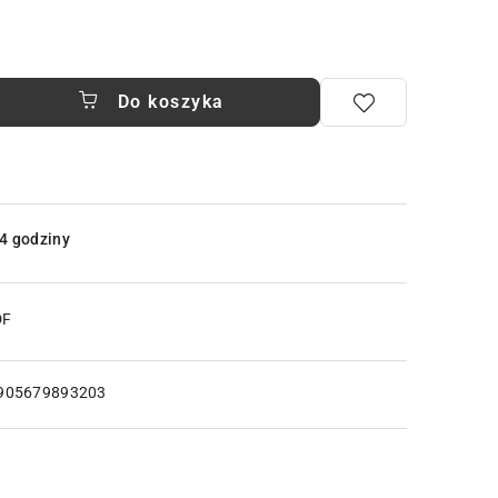
Do koszyka
4 godziny
DF
905679893203