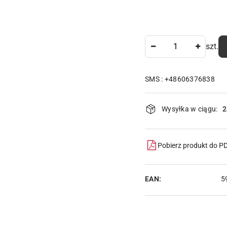
Ilość
szt.
SMS : +48606376838
Dostępność
Wysyłka w ciągu:
2
i
dostawa
Pobierz produkt do P
EAN:
5