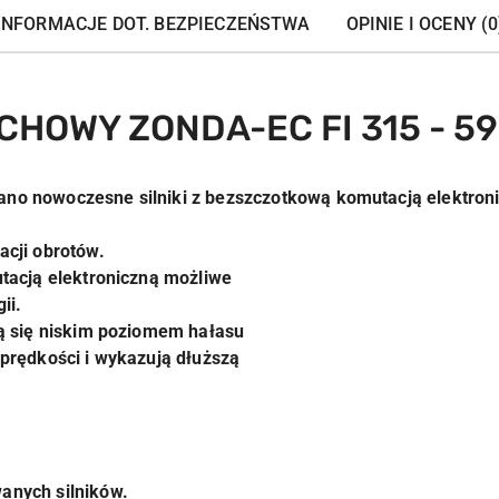
INFORMACJE DOT. BEZPIECZEŃSTWA
OPINIE I OCENY (0
HOWY ZONDA-EC FI 315 - 5
ano nowoczesne silniki z bezszczotkową komutacją elektron
acji obrotów.
utacją elektroniczną możliwe
ii.
ją się niskim poziomem hałasu
 prędkości i wykazują dłuższą
anych silników.