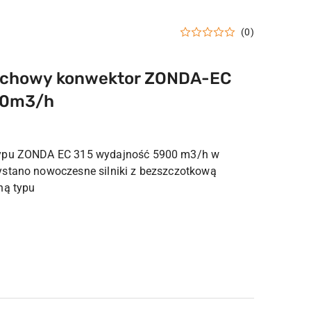
(0)
achowy konwektor ZONDA-EC
00m3/h
typu ZONDA EC 315 wydajność 5900 m3/h w
ystano nowoczesne silniki z bezszczotkową
ną typu