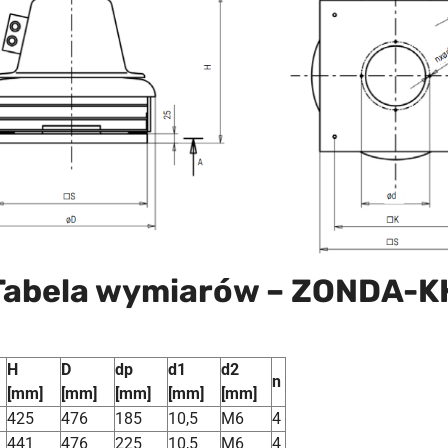
Tabela wymiarów – ZONDA-K
H
D
dp
d1
d2
n
[mm]
[mm]
[mm]
[mm]
[mm]
425
476
185
10,5
M6
4
441
476
225
10,5
M6
4