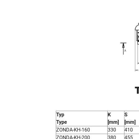
Typ
K
S
Type
[mm]
[mm]
ZONDA-KH-160
330
410
ZONDA-KH-200
380
455