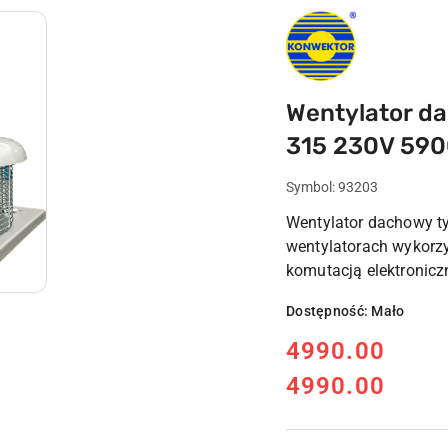
LOGO
KONWEKTOR
LIPNO
Wentylator d
315 230V 59
Symbol:
93203
Wentylator dachowy 
wentylatorach wykorz
komutacją elektronicz
Dostępność:
Mało
cena:
4990.00
4990.00
Cena: