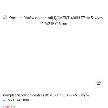
Komplet filtrów do centrali DOMEKT 400H F7+M5; wym.
417x210x46 mm
Cena:
170.97