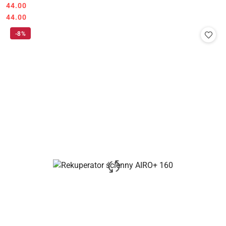
Cena:
44.00
Cena:
44.00
-8%