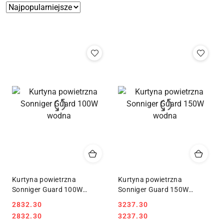
Zastosowano
Sortuj
według
sortowanie:
Najpopularniejsze.
Kurtyna powietrzna
Kurtyna powietrzna
Sonniger Guard 100W
Sonniger Guard 150W
wodna
wodna
2832.30
3237.30
Cena:
Cena:
Cena:
Cena:
2832.30
3237.30