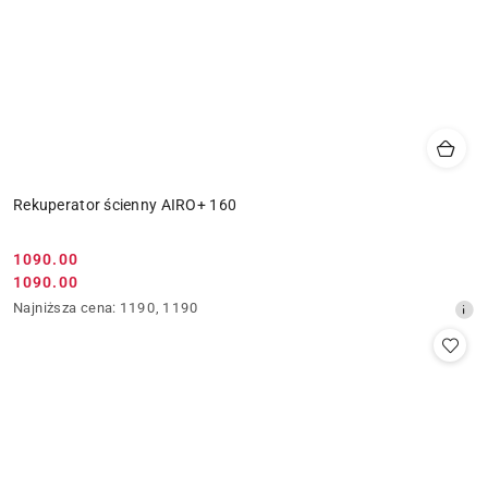
Rekuperator ścienny AIRO+ 160
Cena
1090.00
Cena
1090.00
promocyjna:
promocyjna:
Najniższa
Najniższa cena:
1190
,
1190
cena
z
30
dni
przed
obniżką