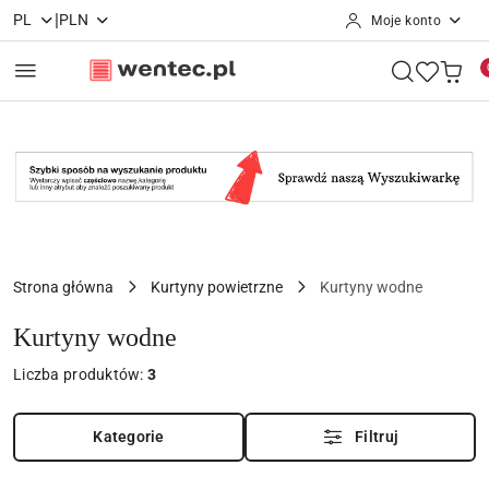
|
PL
PLN
Moje konto
Przejdź do treści głównej
Przejdź do wyszukiwarki
Przejdź do moje konto
Przejdź do menu głównego
Przejdź do stopki
Strona główna
Kurtyny powietrzne
Kurtyny wodne
Kurtyny wodne
Liczba produktów:
3
Kategorie
Filtruj