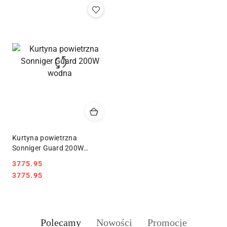
Kurtyna powietrzna
Sonniger Guard 200W
wodna
3775.95
Cena:
Cena:
3775.95
Produkty
Produkty
Produkty
Polecamy
Nowości
Promocje
Pomiń karuzelę produktów