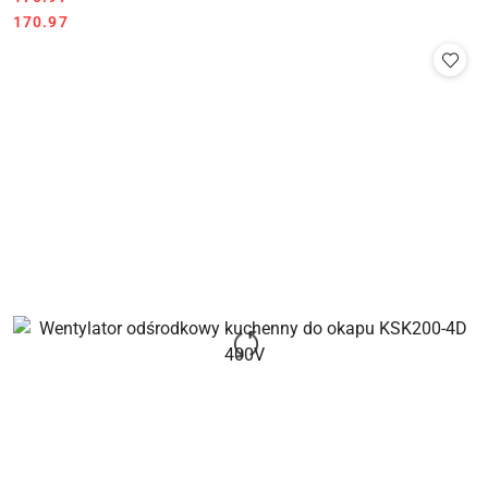
Cena:
170.97