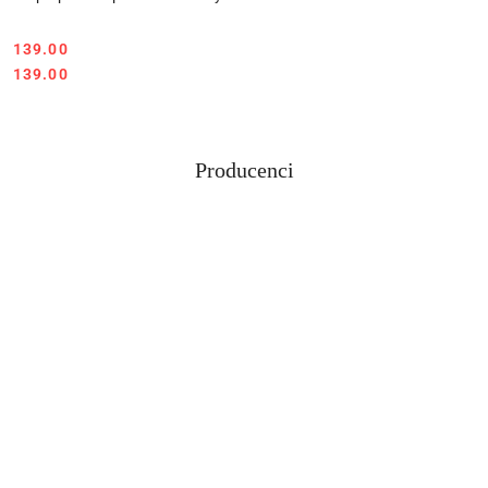
Cena:
139.00
Cena:
139.00
Producenci
Pomiń karuzelę producentów