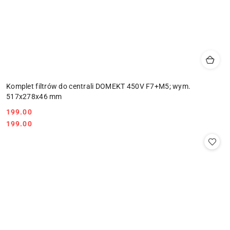
Komplet filtrów do centrali DOMEKT 450V F7+M5; wym.
517x278x46 mm
Cena:
199.00
Cena:
199.00