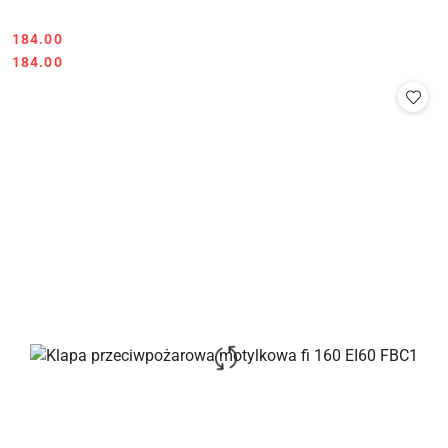
Cena:
184.00
Cena:
184.00