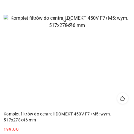
Komplet filtrów do centrali DOMEKT 450V F7+M5; wym.
517x278x46 mm
Cena:
199.00