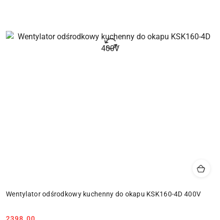
Wentylator odśrodkowy kuchenny do okapu KSK160-4D 400V
Cena:
2398.00