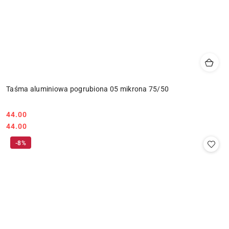
Taśma aluminiowa pogrubiona 05 mikrona 75/50
Cena:
44.00
Cena:
44.00
-8%