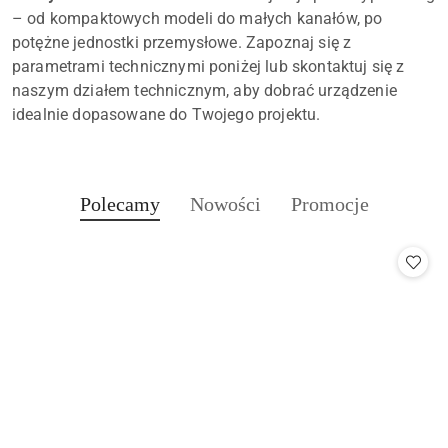
– od kompaktowych modeli do małych kanałów, po
potężne jednostki przemysłowe. Zapoznaj się z
parametrami technicznymi poniżej lub skontaktuj się z
naszym działem technicznym, aby dobrać urządzenie
idealnie dopasowane do Twojego projektu.
Produkty
Produkty
Produkty
Polecamy
Nowości
Promocje
Pomiń karuzelę produktów
o
o
o
statusie:
statusie:
statusie: