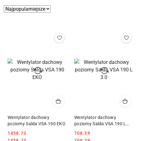
Zastosowano
Sortuj
według
sortowanie:
Najpopularniejsze.
Wentylator dachowy
Wentylator dachowy
poziomy Salda VSA 190 EKO
poziomy Salda VSA 190 L
3.0
1458.73
708.39
Cena:
Cena:
Cena:
Cena:
1458.73
708.39