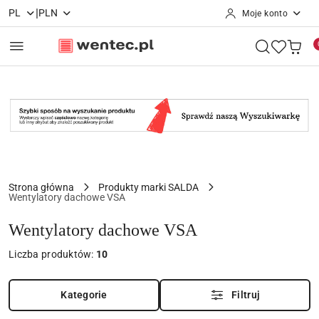
|
PL
PLN
Moje konto
Przejdź do treści głównej
Przejdź do wyszukiwarki
Przejdź do moje konto
Przejdź do menu głównego
Przejdź do stopki
Strona główna
Produkty marki SALDA
Wentylatory dachowe VSA
Wentylatory dachowe VSA
Liczba produktów:
10
Kategorie
Filtruj