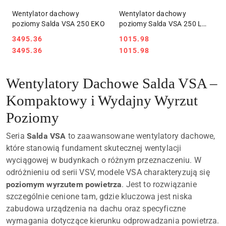
Wentylator dachowy
Wentylator dachowy
poziomy Salda VSA 250 EKO
poziomy Salda VSA 250 L
3.0
3495.36
1015.98
Cena:
Cena:
Cena:
Cena:
3495.36
1015.98
Wentylatory Dachowe Salda VSA –
Kompaktowy i Wydajny Wyrzut
Poziomy
Seria
Salda VSA
to zaawansowane wentylatory dachowe,
które stanowią fundament skutecznej wentylacji
wyciągowej w budynkach o różnym przeznaczeniu. W
odróżnieniu od serii VSV, modele VSA charakteryzują się
poziomym wyrzutem powietrza
. Jest to rozwiązanie
szczególnie cenione tam, gdzie kluczowa jest niska
zabudowa urządzenia na dachu oraz specyficzne
wymagania dotyczące kierunku odprowadzania powietrza.