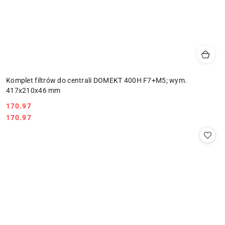
Komplet filtrów do centrali DOMEKT 400H F7+M5; wym.
417x210x46 mm
Cena:
170.97
Cena:
170.97