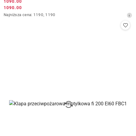
Cena
1090.00
Cena
1090.00
promocyjna:
promocyjna:
Najniższa
Najniższa cena:
1190
,
1190
cena
z
30
dni
przed
obniżką