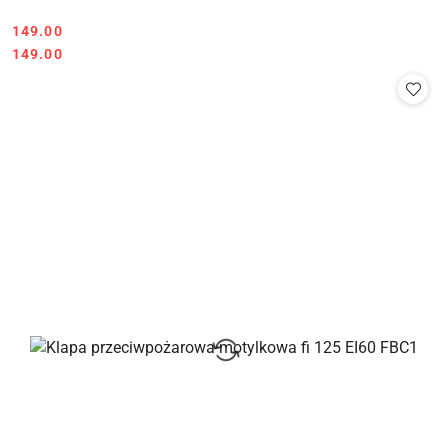
Cena:
149.00
Cena:
149.00