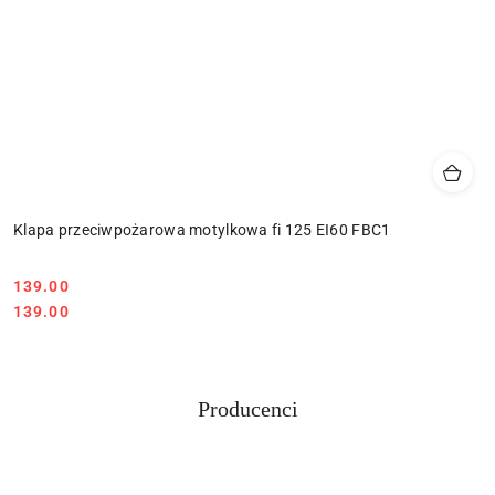
Klapa przeciwpożarowa motylkowa fi 125 EI60 FBC1
Cena:
139.00
Cena:
139.00
Producenci
Pomiń karuzelę producentów