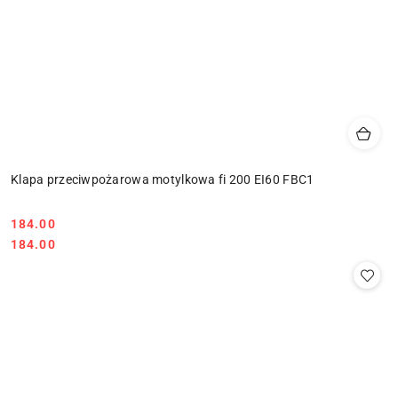
Klapa przeciwpożarowa motylkowa fi 200 EI60 FBC1
Cena:
184.00
Cena:
184.00