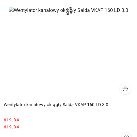
Wentylator kanałowy okrągły Salda VKAP 160 LD 3.0
619.84
Cena:
Cena:
619.84