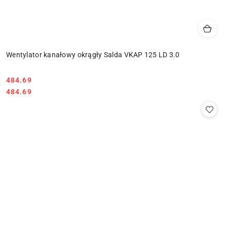
Wentylator kanałowy okrągły Salda VKAP 125 LD 3.0
484.69
Cena:
Cena:
484.69