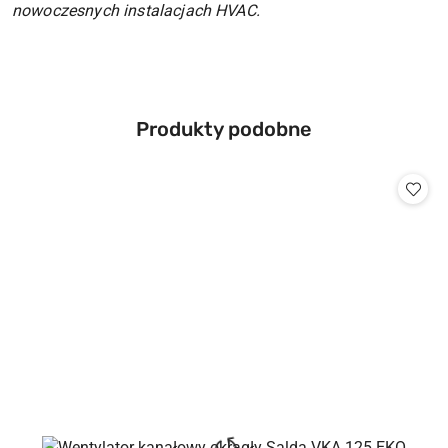
nowoczesnych instalacjach HVAC.
Produkty
Produkty podobne
Pomiń karuzelę produktów
o
statusie: