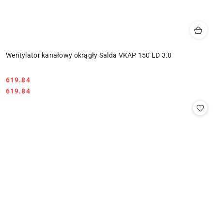
Wentylator kanałowy okrągły Salda VKAP 150 LD 3.0
619.84
Cena:
Cena:
619.84