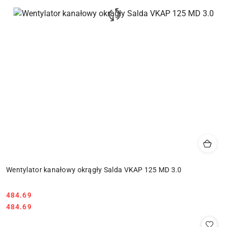
Wentylator kanałowy okrągły Salda VKAP 125 MD 3.0
484.69
Cena:
Cena:
484.69