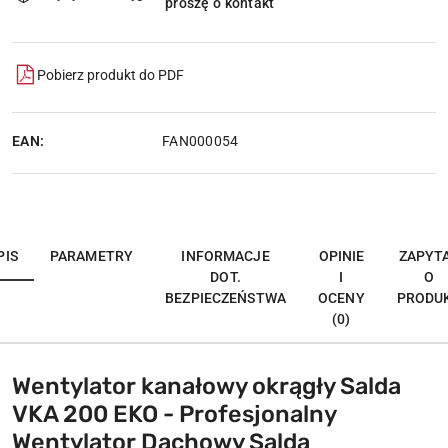
proszę o kontakt
dostawa
Pobierz produkt do PDF
EAN:
FAN000054
PIS
PARAMETRY
INFORMACJE
OPINIE
ZAPYT
DOT.
I
O
BEZPIECZEŃSTWA
OCENY
PRODU
(0)
Wentylator kanałowy okrągły Salda
VKA 200 EKO - Profesjonalny
Wentylator Dachowy Salda