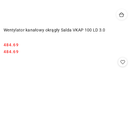
Wentylator kanałowy okrągły Salda VKAP 100 LD 3.0
484.69
Cena:
Cena:
484.69