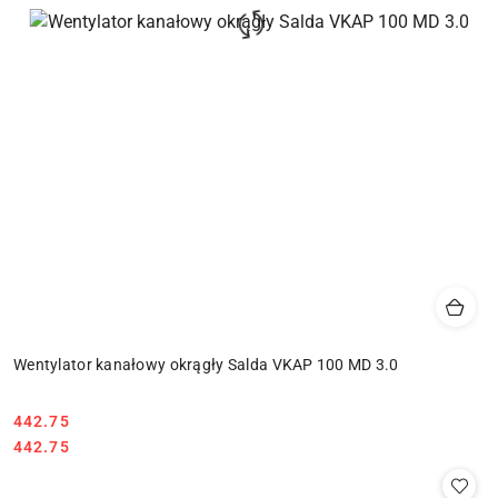
Wentylator kanałowy okrągły Salda VKAP 100 MD 3.0
442.75
Cena:
Cena:
442.75