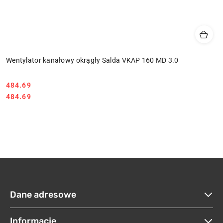
Wentylator kanałowy okrągły Salda VKAP 160 MD 3.0
484.69
Cena:
Cena:
484.69
Dane adresowe
Informacje