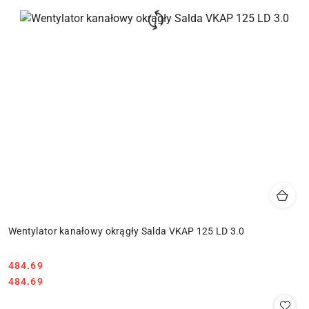
Wentylator kanałowy okrągły Salda VKAP 125 LD 3.0
484.69
Cena:
Cena:
484.69