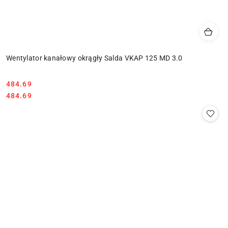
Wentylator kanałowy okrągły Salda VKAP 125 MD 3.0
484.69
Cena:
Cena:
484.69