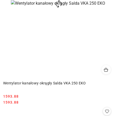
Wentylator kanałowy okrągły Salda VKA 250 EKO
1593.88
Cena:
Cena:
1593.88