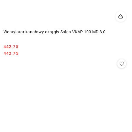
Wentylator kanałowy okrągły Salda VKAP 100 MD 3.0
442.75
Cena:
Cena:
442.75