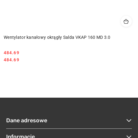
Wentylator kanałowy okrągły Salda VKAP 160 MD 3.0
484.69
Cena:
Cena:
484.69
Dane adresowe
Informacje