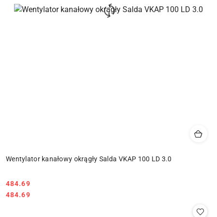
Wentylator kanałowy okrągły Salda VKAP 100 LD 3.0
484.69
Cena:
Cena:
484.69