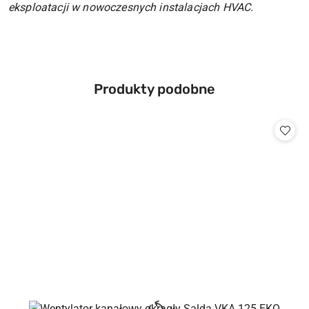
eksploatacji w nowoczesnych instalacjach HVAC.
Produkty
Produkty podobne
Pomiń karuzelę produktów
o
statusie: