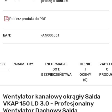
proszę o kontakt
dostawa
Pobierz produkt do PDF
EAN:
FAN000061
PIS
PARAMETRY
INFORMACJE
OPINIE
ZAPYT
DOT.
I
O
BEZPIECZEŃSTWA
OCENY
PRODU
(0)
Wentylator kanałowy okrągły Salda
VKAP 150 LD 3.0 - Profesjonalny
Wentylator Dachowy Salda