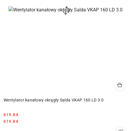
Wentylator kanałowy okrągły Salda VKAP 160 LD 3.0
619.84
Cena:
Cena:
619.84