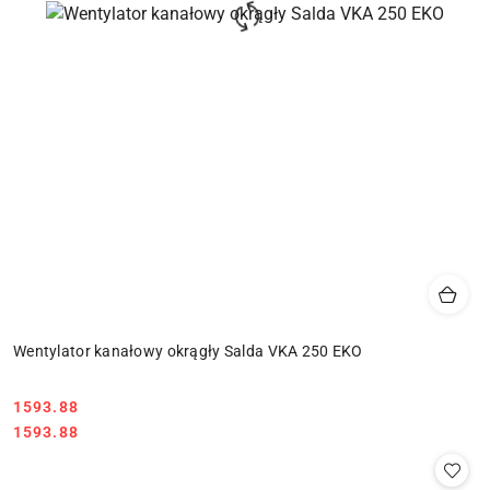
Wentylator kanałowy okrągły Salda VKA 250 EKO
1593.88
Cena:
Cena:
1593.88