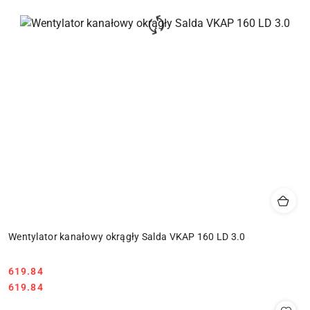
Wentylator kanałowy okrągły Salda VKAP 160 LD 3.0
619.84
Cena:
Cena:
619.84