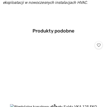
eksploatacji w nowoczesnych instalacjach HVAC.
Produkty
Produkty podobne
Pomiń karuzelę produktów
o
statusie: