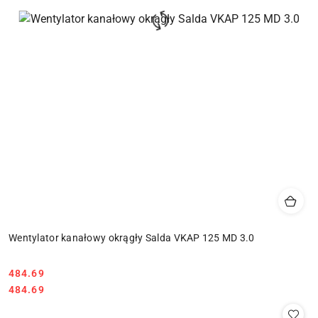
Wentylator kanałowy okrągły Salda VKAP 125 MD 3.0
484.69
Cena:
Cena:
484.69