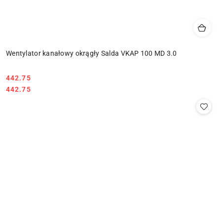
Wentylator kanałowy okrągły Salda VKAP 100 MD 3.0
442.75
Cena:
Cena:
442.75