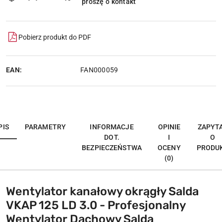
proszę o kontakt
dostawa
Pobierz produkt do PDF
EAN:
FAN000059
PIS
PARAMETRY
INFORMACJE
OPINIE
ZAPYT
DOT.
I
O
BEZPIECZEŃSTWA
OCENY
PRODU
(0)
Wentylator kanałowy okrągły Salda
VKAP 125 LD 3.0 - Profesjonalny
Wentylator Dachowy Salda