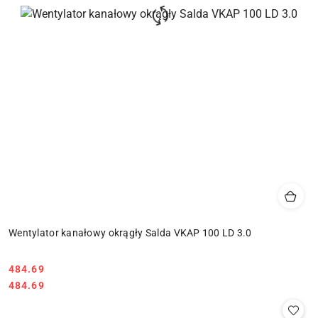
Wentylator kanałowy okrągły Salda VKAP 100 LD 3.0
484.69
Cena:
Cena:
484.69