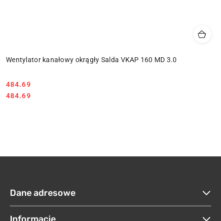
Wentylator kanałowy okrągły Salda VKAP 160 MD 3.0
484.69
Cena:
Cena:
484.69
Dane adresowe
Informacje