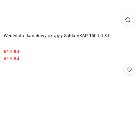
Wentylator kanałowy okrągły Salda VKAP 150 LD 3.0
619.84
Cena:
Cena:
619.84