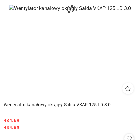
Wentylator kanałowy okrągły Salda VKAP 125 LD 3.0
484.69
Cena:
Cena:
484.69