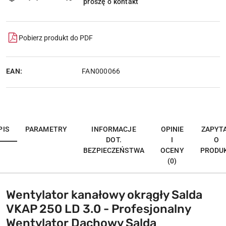
proszę o kontakt
dostawa
Pobierz produkt do PDF
EAN:
FAN000066
PIS
PARAMETRY
INFORMACJE
OPINIE
ZAPYT
DOT.
I
O
BEZPIECZEŃSTWA
OCENY
PRODU
(0)
Wentylator kanałowy okrągły Salda
VKAP 250 LD 3.0 - Profesjonalny
Wentylator Dachowy Salda