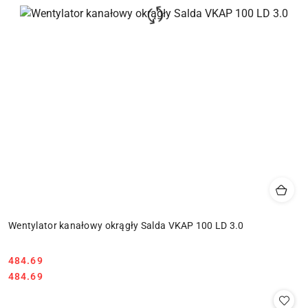
Wentylator kanałowy okrągły Salda VKAP 100 LD 3.0
484.69
Cena:
Cena:
484.69