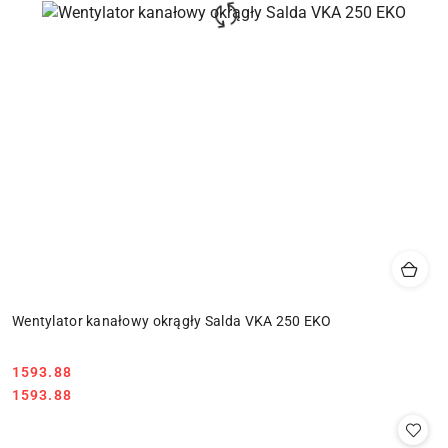
Wentylator kanałowy okrągły Salda VKA 250 EKO
1593.88
Cena:
Cena:
1593.88