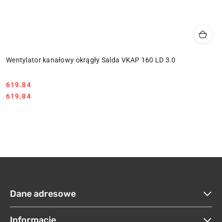
Wentylator kanałowy okrągły Salda VKAP 160 LD 3.0
619.84
Cena:
Cena:
619.84
Dane adresowe
Informacje