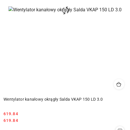
Wentylator kanałowy okrągły Salda VKAP 150 LD 3.0
619.84
Cena:
Cena:
619.84