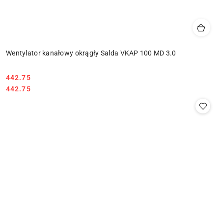
Wentylator kanałowy okrągły Salda VKAP 100 MD 3.0
442.75
Cena:
Cena:
442.75