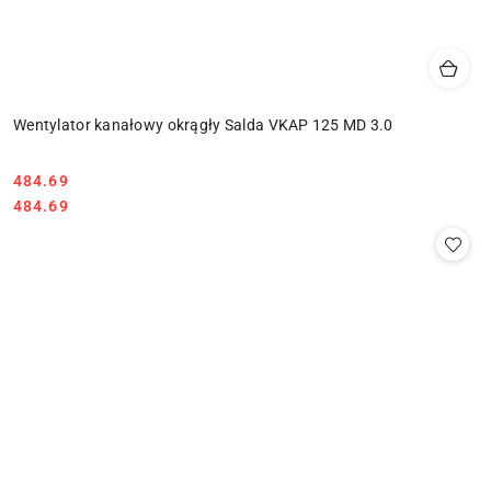
Wentylator kanałowy okrągły Salda VKAP 125 MD 3.0
484.69
Cena:
Cena:
484.69