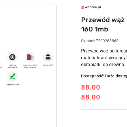
LOGO
WENTEC.PL
Przewód wąż 
160 1mb
Symbol:
7209263863
Przewód wąż poliuret
materiałów ścierający
obrabiarki do drewna
Dostępność:
Duża dostę
cena:
88.00
88.00
Cena: