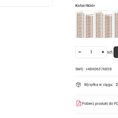
Wariant
Kolor/Wzór
Ilość
szt.
SMS : +48606376838
Dostępność
Wysyłka w ciągu:
2
i
dostawa
Pobierz produkt do P