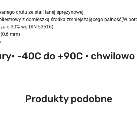
anego drutu ze stali lanej sprężynowej
oliestrowy z domieszką środka zmniejszającego palność(W por
ksza o 30% wg DIN 53516)
i(0,6 mm)
a
ry• -40C do +90C • chwilowo
Produkty
Produkty podobne
o
statusie: