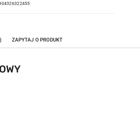
904326322455
)
ZAPYTAJ O PRODUKT
NOWY