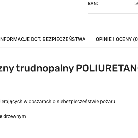
EAN:
5
INFORMACJE DOT. BEZPIECZEŃSTWA
OPINIE I OCENY (0
zny trudnopalny POLIURETA
ierających w obszarach o niebezpieczeństwie pożaru
le drzewnym
u