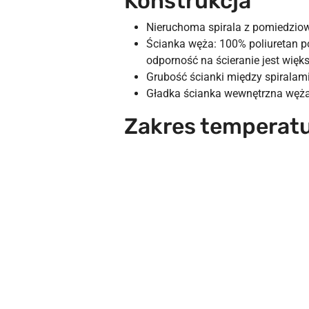
Konstrukcja
Nieruchoma spirala z pomiedziow
Ścianka węża: 100% poliuretan p
odporność na ścieranie jest wię
Grubość ścianki między spiralam
Gładka ścianka wewnętrzna węż
Zakres temperatu
Pomiń karuzelę produktów