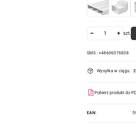
Ilość
szt.
SMS : +48606376838
Dostępność
Wysyłka w ciągu:
2
i
dostawa
Pobierz produkt do P
EAN:
5