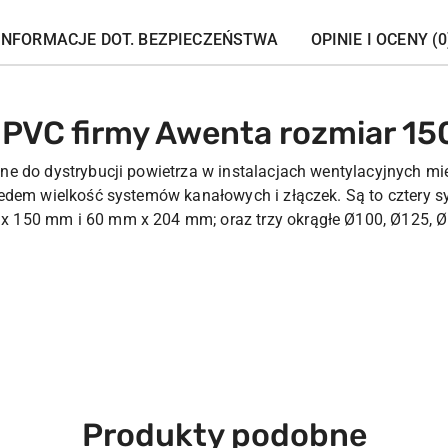
INFORMACJE DOT. BEZPIECZEŃSTWA
OPINIE I OCENY (0
PVC firmy Awenta rozmiar 1
e do dystrybucji powietrza w instalacjach wentylacyjnych m
iedem wielkość systemów kanałowych i złączek. Są to cztery 
 150 mm i 60 mm x 204 mm; oraz trzy okrągłe Ø100, Ø125, Ø
Produkty
Produkty podobne