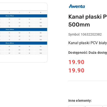
AWENTA
POLSKI
PRODUCENT
WENTYLATORY
Kanał płaski 
WENTYLACJA
500mm
Symbol:
10632202382
Kanał płaski PCV bia
Dostępność:
Duża dostę
cena:
19.90
19.90
Cena:
Wariant
Inne elementy: