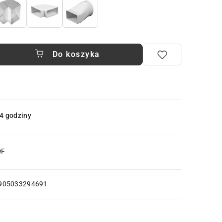
Do koszyka
4 godziny
DF
905033294691