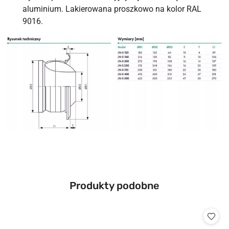
aluminium. Lakierowana proszkowo na kolor RAL
9016.
Produkty
Produkty podobne
Pomiń karuzelę produktów
o
statusie: