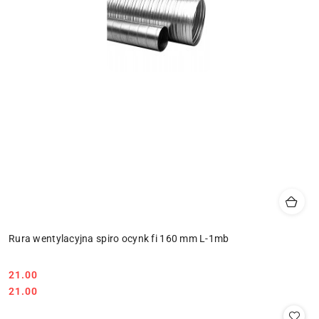
Rura wentylacyjna spiro ocynk fi 160 mm L-1mb
21.00
Cena:
Cena:
21.00