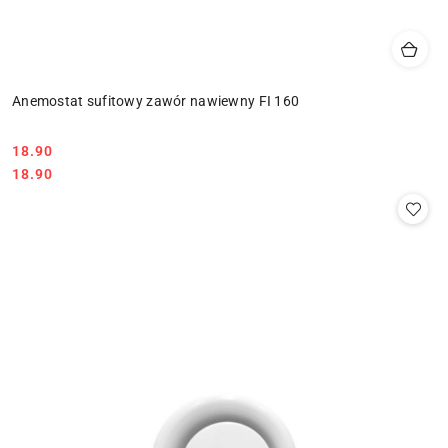
Anemostat sufitowy zawór nawiewny FI 160
18.90
Cena:
Cena:
18.90