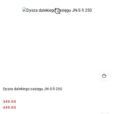
Dysza dalekiego zasięgu JN-S fi 250
349.00
Cena:
Cena:
349.00