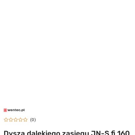
LOGO
WENTEC.PL
(0)
Dysza dalekiego zasięgu JN-S fi 160