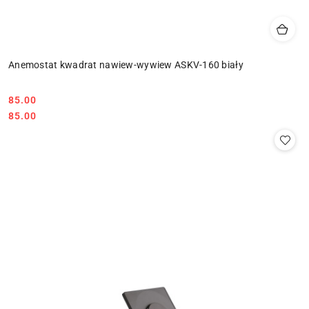
Anemostat kwadrat nawiew-wywiew ASKV-160 biały
85.00
Cena:
Cena:
85.00