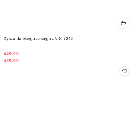
Dysza dalekiego zasięgu JN-S fi 315
449.00
Cena:
Cena:
449.00