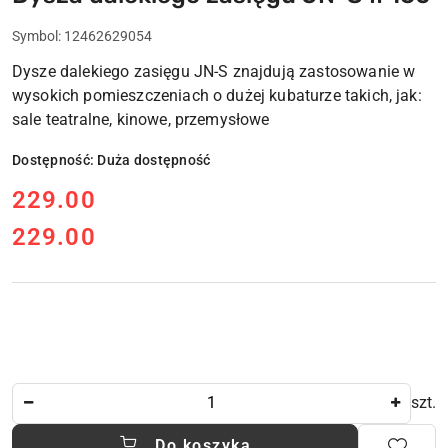
Symbol:
12462629054
Dysze dalekiego zasięgu JN-S znajdują zastosowanie w
wysokich pomieszczeniach o dużej kubaturze takich, jak:
sale teatralne, kinowe, przemysłowe
Dostępność:
Duża dostępność
cena:
229.00
229.00
Cena:
Ilość
szt.
Do koszyka