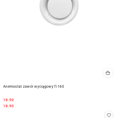
Anemostat zawór wyciągowy fi 160
18.90
Cena:
Cena:
18.90