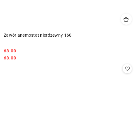
Zawór anemostat nierdzewny 160
68.00
Cena:
Cena:
68.00