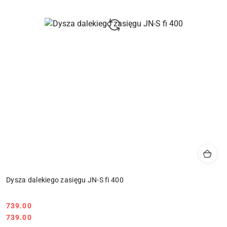
Dysza dalekiego zasięgu JN-S fi 400
739.00
Cena:
Cena:
739.00