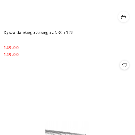
Dysza dalekiego zasięgu JN-S fi 125
149.00
Cena:
Cena:
149.00