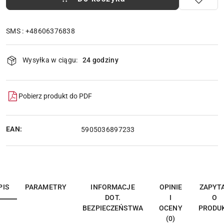
SMS : +48606376838
Dostępność
Wysyłka w ciągu:
24 godziny
i
dostawa
Pobierz produkt do PDF
EAN:
5905036897233
PIS
PARAMETRY
INFORMACJE
OPINIE
ZAPYT
DOT.
I
O
BEZPIECZEŃSTWA
OCENY
PRODU
(0)