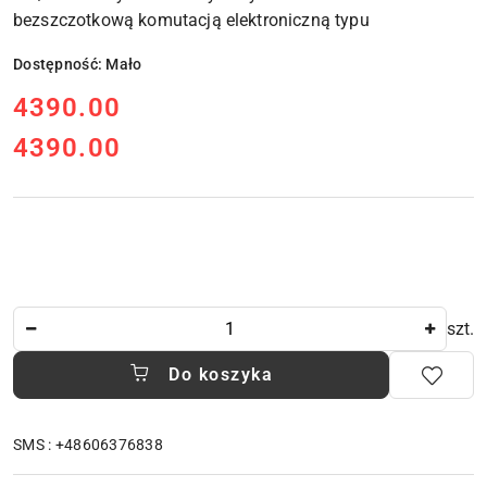
bezszczotkową komutacją elektroniczną typu
Dostępność:
Mało
cena:
4390.00
4390.00
Cena:
Ilość
szt.
Do koszyka
SMS : +48606376838