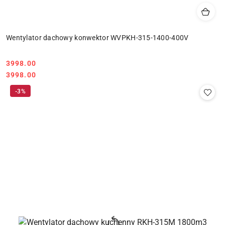
Wentylator dachowy konwektor WVPKH-315-1400-400V
3998.00
Cena:
Cena:
3998.00
-3%