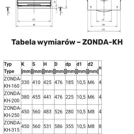
Tabela wymiarów – ZONDA-KH
Typ
K
S
H
D
dp
d1
d2
n
Type
[mm]
[mm]
[mm]
[mm]
[mm]
[mm]
[mm]
ZONDA-
330
410
425
476
185
10,5
M6
4
KH-160
ZONDA-
380
455
441
476
225
10,5
M6
4
KH-200
ZONDA-
450
560
483
526
280
10,5
M8
4
KH-250
ZONDA-
450
560
531
586
355
10,5
M8
8
KH-315