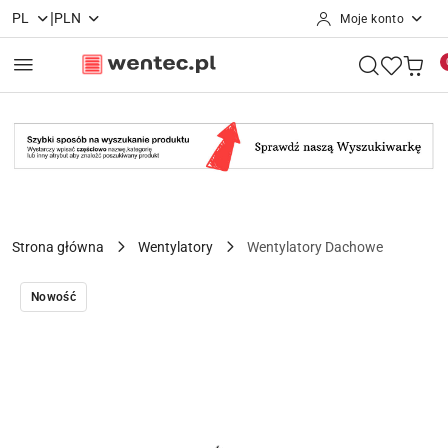
|
PL
PLN
Moje konto
Przejdź do treści głównej
Przejdź do wyszukiwarki
Przejdź do moje konto
Przejdź do menu głównego
Przejdź do opisu produktu
Przejdź do stopki
Strona główna
Wentylatory
Wentylatory Dachowe
Nowość