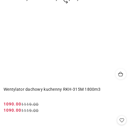
Wentylator dachowy kuchenny RKH-315M 1800m3
1090.00
1119.00
Cena
Cena
1090.00
1119.00
Cena
Cena
promocyjna:
przed
promocyjna:
przed
promocją:
promocją: