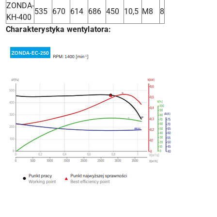
ZONDA-
535
670
614
686
450
10,5
M8
8
KH-400
Charakterystyka wentylatora: