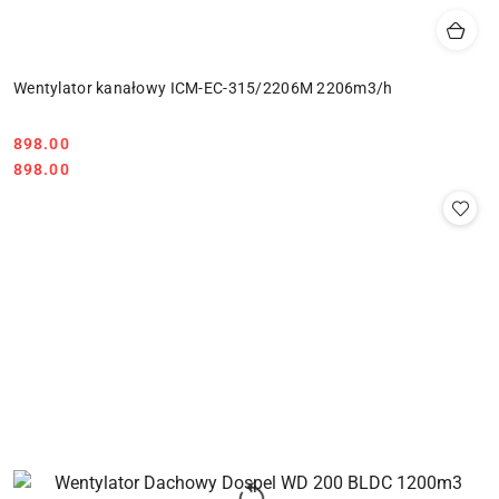
Wentylator kanałowy ICM-EC-315/2206M 2206m3/h
898.00
Cena:
Cena:
898.00