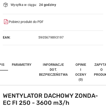
Dostępność
Wysyłka w ciągu:
24 godziny
i
dostawa
Pobierz produkt do PDF
EAN:
5905679893197
PIS
PARAMETRY
INFORMACJE
OPINIE
ZAPYT
DOT.
I
O
BEZPIECZEŃSTWA
OCENY
PRODU
(0)
WENTYLATOR DACHOWY ZONDA-
EC FI 250 - 3600 m3/h