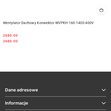
Wentylator Dachowy Konwektor WVPKH-160-1400-400V
2680.00
Cena:
Cena:
2680.00
Dane adresowe
Informacje